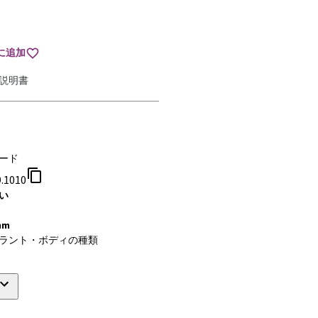
に追加
説明書
ード
9.1010
い
mm
ラント・ボディの種類