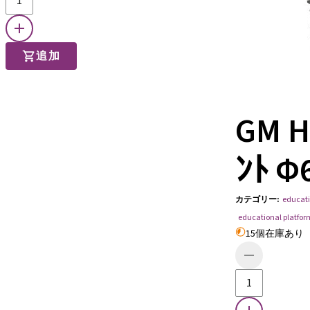
追加
GM H
ﾝﾄ Φ
カテゴリー
:
educati
educational platfor
15個在庫あり