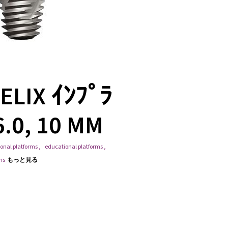
ELIX ｲﾝﾌﾟﾗ
6.0, 10 MM
onal platforms
,
educational platforms
,
ms
もっと見る