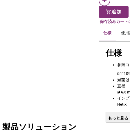
追加
保存済みカート
仕様
使用
仕様
参照コ
10
REF
滅菌
は
直径
Ø 6.0 
インプ
Helix
もっと見る
製品ソリューション