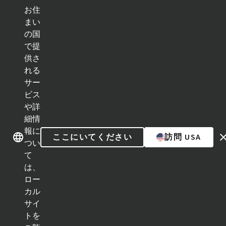
お住
ク
イ
まい
ッ
の国
ブランド紹介
ブランド紹介
ク
で提
リ
ン
供さ
ク
れる
カテゴリー
サー
ビス
インプラントライン
や詳
細情
補綴補助ツール
報に
ここにいてください
訪問 USA
つい
インスツルメント＆アクセサリー
て
は、
Neodent Techniques
ロー
カル
Educational Platforms
サイ
トを
Kits