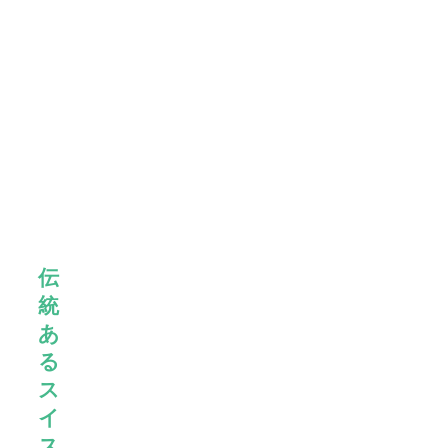
先進
的な
歯科
医療
機
器、
そし
て高
品質
な材
料
伝
統
あ
る
ス
イ
ス