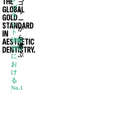
THE
ゴ
GLOBAL
プ
リ
GOLD
ラ
ー
STANDARD
ン
か
IN
ト
ら
AESTHETIC
治療
選
DENTISTRY.
分野
ぶ
に
お
け
る
No.1
エビ
デン
スに
基づ
くイ