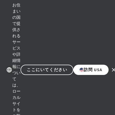
お住
まい
の国
ブランド紹介
ブランド紹介
で提
供さ
れる
カテゴリー
サー
ビス
インプラントソリューション
や詳
細情
補綴ソリューション
報に
ここにいてください
訪問 USA
つい
再生ソリューション
て
は、
インスツルメント＆アクセサリー
ロー
カル
デジタルソリューション
サイ
トを
アシスタント