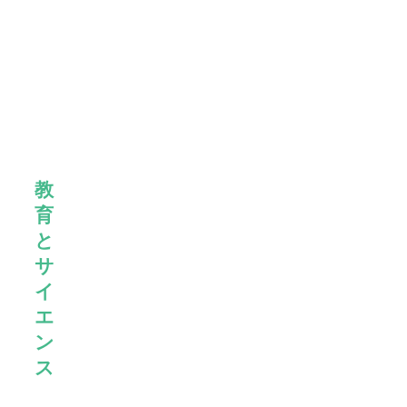
られ
たイ
ノベ
ーシ
ョン
の
数々
教
育
と
サ
イ
エ
ン
ス