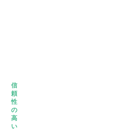
ンプ
ラン
トお
よび
審美
歯科
治療
のベ
ンチ
マー
ク
信
頼
性
の
高
い