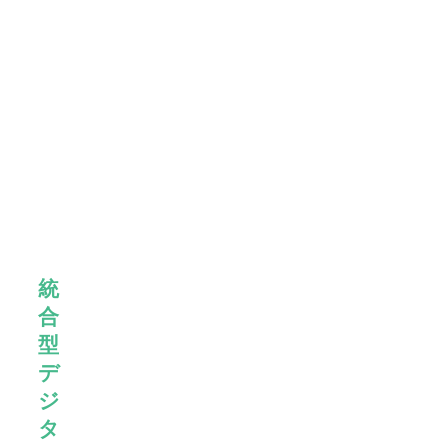
ロ
ー
バ
ル
リ
ー
ダ
ー
シ
ッ
プ
統
合
型
デ
ジ
タ