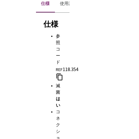
仕様
使用説明書
仕様
参
照
コ
ー
ド
118.354
REF
滅
菌
は
い
コ
ネ
ク
シ
ョ