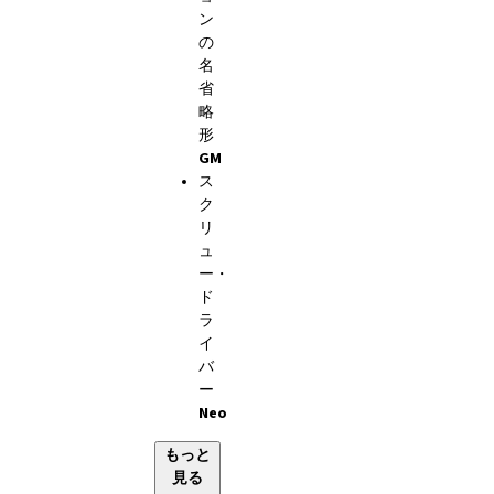
ン
の
名
省
略
形
GM
ス
ク
リ
ュ
ー・
ド
ラ
イ
バ
ー
Neo
もっと
見る