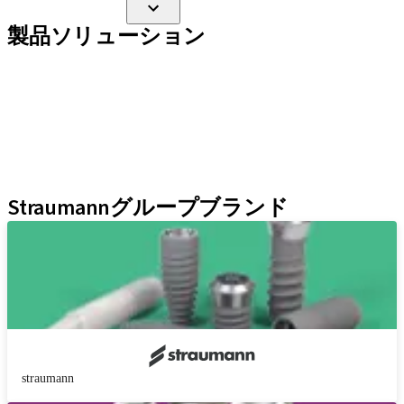
製品ソリューション
インプラントライン
補綴補助ツール
インスツルメント＆アクセサリー
Neodent Techniques
Educational Platforms
Kits
Straumannグループブランド
straumann