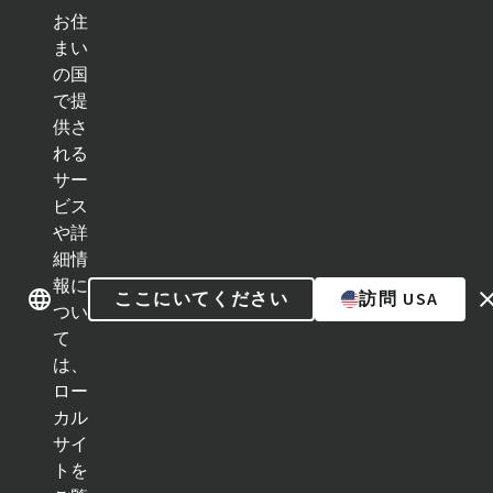
お住
ク
イ
まい
ッ
の国
ブランド紹介
ブランド紹介
ク
で提
リ
ン
供さ
ク
れる
カテゴリー
サー
ビス
インプラントライン
や詳
細情
補綴補助ツール
報に
ここにいてください
訪問 USA
つい
インスツルメント＆アクセサリー
て
は、
Neodent Techniques
ロー
カル
Educational Platforms
サイ
トを
Kits