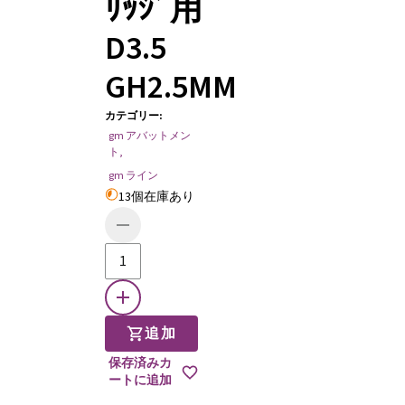
ﾘｯｼﾞ用
D3.5
GH2.5MM
カテゴリー
:
gm アバットメン
ト
,
gm ライン
13個在庫あり
追加
保存済みカ
ートに追加