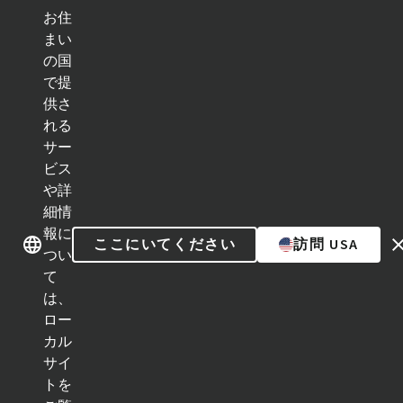
お住
ク
イ
まい
ッ
の国
ブランド紹介
ブランド紹介
ク
で提
リ
ン
供さ
ク
れる
カテゴリー
サー
ビス
インプラントライン
や詳
細情
補綴補助ツール
報に
ここにいてください
訪問 USA
つい
インスツルメント＆アクセサリー
て
は、
Neodent Techniques
ロー
カル
Educational Platforms
サイ
トを
Kits