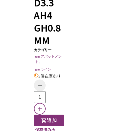
D3.3
AH4
GH0.8
MM
カテゴリー
:
gm アバットメン
ト
,
gm ライン
5個在庫あり
追加
保存済みカ