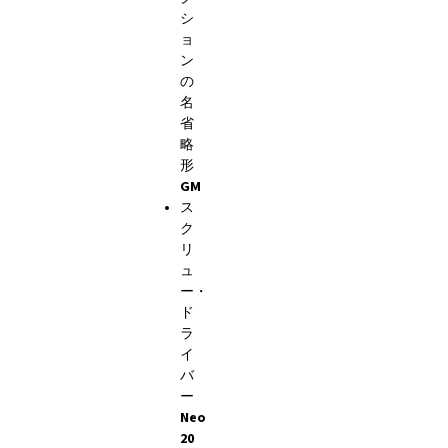
シ
ョ
ン
の
名
省
略
形
GM
ス
ク
リ
ュ
ー・
ド
ラ
イ
バ
ー
Neo
20