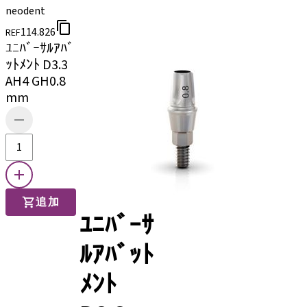
neodent
114.826
REF
ﾕﾆﾊﾞｰｻﾙｱﾊﾞ
ｯﾄﾒﾝﾄ D3.3
AH4 GH0.8
mm
追加
ﾕﾆﾊﾞｰｻ
ﾙｱﾊﾞｯﾄ
ﾒﾝﾄ