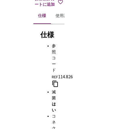
ートに追加
仕様
使用説明書
仕様
参
照
コ
ー
ド
114.826
REF
滅
菌
は
い
コ
ネ
ク