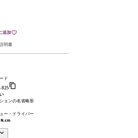
に追加
説明書
ード
.825
い
ションの名省略形
ュー・ドライバー
 N.cm