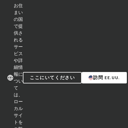
お住
ク
イ
まい
ッ
の国
ブランド紹介
ブランド紹介
ク
で提
リ
ン
供さ
ク
れる
カテゴリー
サー
ビス
インプラントライン
や詳
細情
補綴補助ツール
報に
ここにいてください
訪問 EE.UU.
つい
インスツルメント＆アクセサリー
て
は、
Neodent Techniques
ロー
カル
Educational Platforms
サイ
トを
Kits