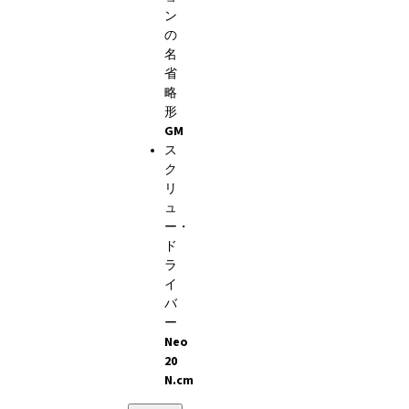
ン
の
名
省
略
形
GM
ス
ク
リ
ュ
ー・
ド
ラ
イ
バ
ー
Neo
20
N.cm