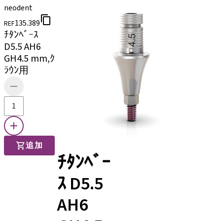
neodent
135.389
REF
ﾁﾀﾝﾍﾞｰｽ
D5.5 AH6
GH4.5 mm,ｸ
ﾗｳﾝ用
追加
ﾁﾀﾝﾍﾞｰ
ｽ D5.5
AH6