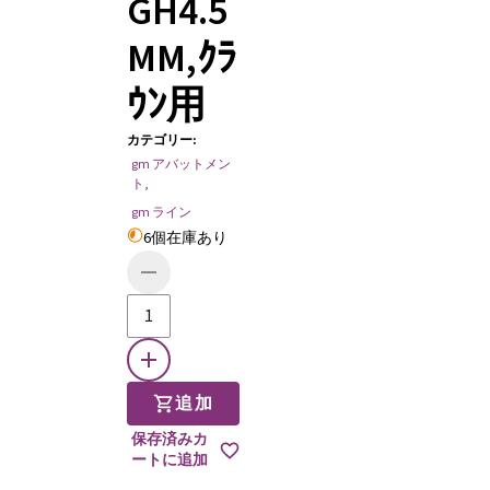
GH4.5
MM,ｸﾗ
ｳﾝ用
カテゴリー
:
gm アバットメン
ト
,
gm ライン
6個在庫あり
追加
保存済みカ
ートに追加