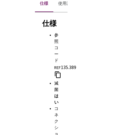
仕様
使用説明書
仕様
参
照
コ
ー
ド
135.389
REF
滅
菌
は
い
コ
ネ
ク
シ
ョ