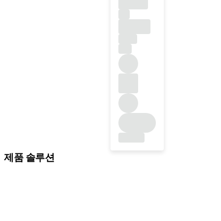
제품 솔루션
임플란트 솔루션
보철 솔루션
바이오머티리얼
기구 및 액세서리