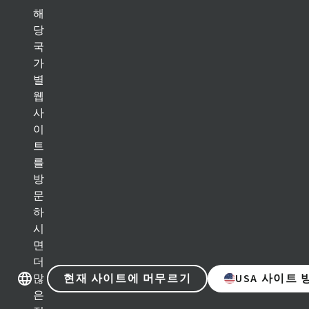
해
당
국
다른 브랜드샵 이동
다른 브랜드샵
가
별
웹
제품 카테고리
사
이
임플란트 솔루션
트
를
보철 솔루션
방
문
바이오머티리얼
하
시
기구 및 액세서리
면
더
디지털 솔루션
현재 사이트에 머무르기
USA 사이트
많
은
학술자료 및 마케팅 자료