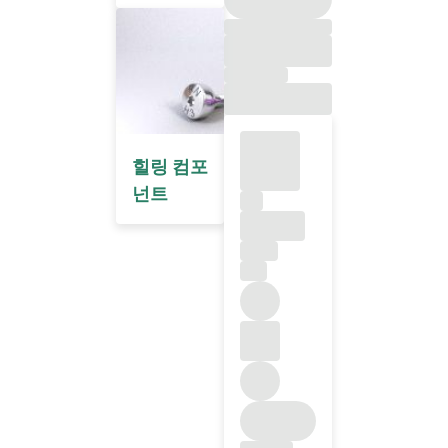
힐링 컴포
넌트