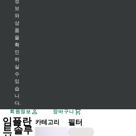
정
보
어시스턴트
와
상
뒤로
품
임플란트 솔루션
을
Bone Level 임플란트
확
(BL) Bone Level 임플란트
(BLT) Bone Level Tapered 임플란트
인
BLX 임플란트
하
실
Tissue Level 임플란트
수
(TL) Tissue Level 임플란트
TLX 임플란트
있
힐링 컴포넌트
습
(BL / BLT) Bone Level
BLX
(TL) Tissue Level
TLX
니
빠른 주문
다.
회원정보
장바구니
임플란
필터
카테고리
트 솔루