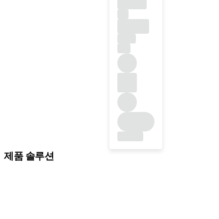
제품 솔루션
임플란트 솔루션
보철 솔루션
바이오머티리얼
기구 및 액세서리