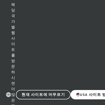
해
당
국
다른 브랜드샵 이동
다른 브랜드샵
가
별
웹
제품 카테고리
사
이
임플란트 솔루션
트
를
보철 솔루션
방
문
바이오머티리얼
하
시
기구 및 액세서리
면
더
디지털 솔루션
현재 사이트에 머무르기
USA 사이트
많
은
학술자료 및 마케팅 자료