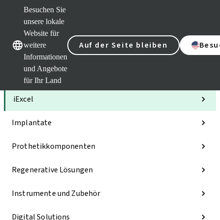
Besuchen Sie
unsere lokale
Website für
Unsere Marken
Unsere Marken
Auf der Seite bleiben
Besu
weitere
Informationen
und Angebote
Kategorien
für Ihr Land
iExcel
Implantate
Prothetikkomponenten
Regenerative Lösungen
Instrumente und Zubehör
Digital Solutions