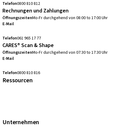
Telefon
0800 810 812
Rechnungen und Zahlungen
Öffnungszeiten
Mo-Fr durchgehend von 08:00 to 17:00 Uhr
E-Mail
swiss.accounting@straumann.com
Telefon
061 965 17 77
CARES® Scan & Shape
Öffnungszeiten
Mo-Fr durchgehend von 07:30 to 17:30 Uhr
E-Mail
digital.support.ch@straumann.com
Telefon
0800 810 816
Ressourcen
FAQ eShop
Abkürzungsverzeichnis
Garantie
Fortbildungen & Events
Unternehmen
Straumann Schweiz