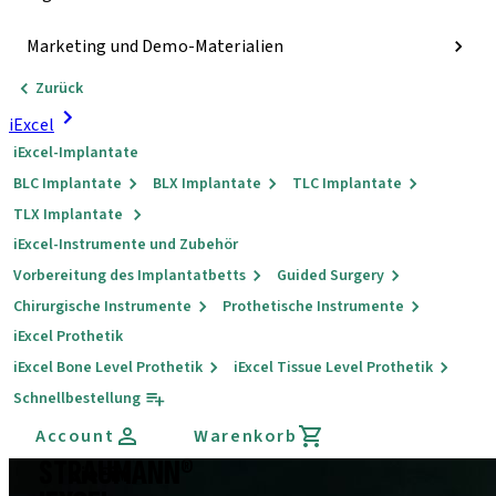
Marketing und Demo-Materialien
Zurück
iExcel
iExcel-Implantate
BLC Implantate
BLX Implantate
TLC Implantate
TLX Implantate
iExcel-Instrumente und Zubehör
Vorbereitung des Implantatbetts
Guided Surgery
Chirurgische Instrumente
Prothetische Instrumente
iExcel Prothetik
iExcel Bone Level Prothetik
iExcel Tissue Level Prothetik
Schnellbestellung
Account
Warenkorb
STRAUMANN®
Vier
Ein