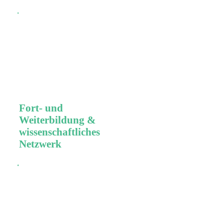
Durch klinische
und
wissenschaftliche
Evidenz belegte
innovative
Lösungs­konzepte
und revolutionäre
Technologien.
Fort- und
Weiterbildung &
wissenschaftliches
Netzwerk
Leidenschaftliches
Engagement für
zahnmedizinische und
zahntechnische Fort und
Weiterbildung und das
grösste internationale