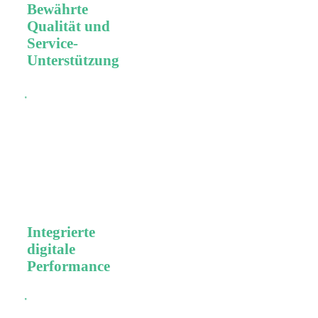
Bewährte
Qualität und
Service-
Unterstützung
Weltmarktführer
dank
kompromissloser
Qualitäts und
Service Standards
und kunden- und
patientenorientierten
Services.
Integrierte
digitale
Performance
Effiziente und