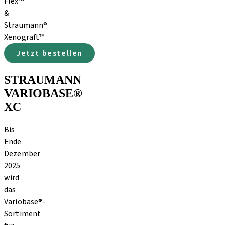
Flex™
&
Straumann®
Xenograft™
Jetzt bestellen
STRAUMANN
VARIOBASE®
XC
Bis
Ende
Dezember
2025
wird
das
Variobase®-
Sortiment