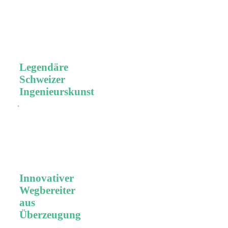
validierte
Workflows, High
Tech Geräte und
hochwertige
Materialien.
Legendäre
Schweizer
Ingenieurskunst
Schweizer Premium
Qualität, Präzision und
bahnbrechende
Technologien.
Innovativer
Wegbereiter
aus
Überzeugung