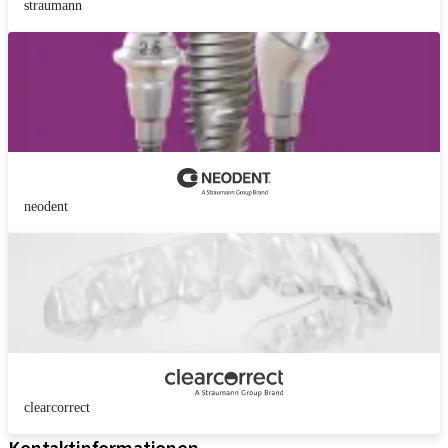
straumann
neodent
clearcorrect