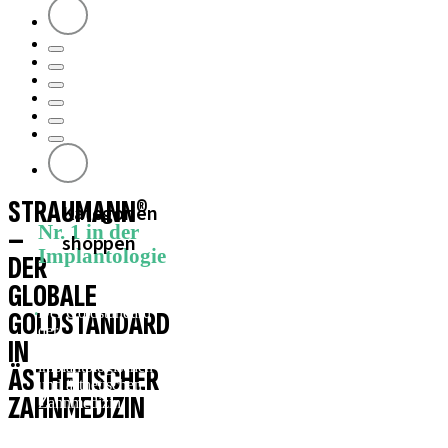
STRAUMANN®
Kategorien
Nr. 1 in der
–
shoppen
Implantologie
DER
GLOBALE
Der Goldstandard
GOLDSTANDARD
der
IN
evidenzbasierten
implantologischen
ÄSTHETISCHER
und ästhetischen
ZAHNMEDIZIN
Zahnmedizin.