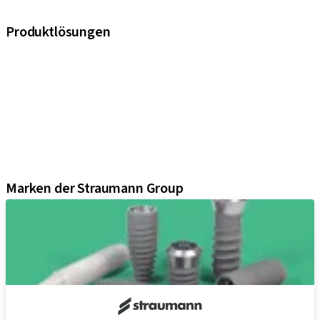
Wissenschaftsnetzwerk.
Produktlösungen
iExcel
Implantate
Prothetikkomponenten
Regenerative Lösungen
Instrumente und Zubehör
Digital Solutions
Marketing und Demo-Materialien
Marken der Straumann Group