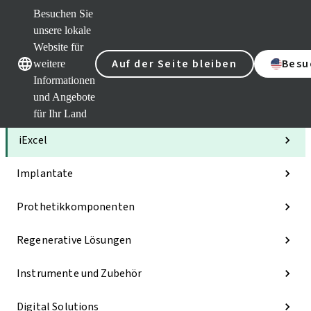
Besuchen Sie
unsere lokale
Website für
Unsere Marken
Unsere Marken
Auf der Seite bleiben
Besu
weitere
Informationen
und Angebote
Kategorien
für Ihr Land
iExcel
Implantate
Prothetikkomponenten
Regenerative Lösungen
Instrumente und Zubehör
Digital Solutions