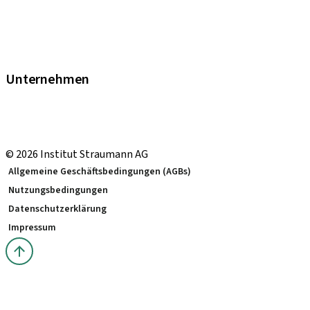
FAQ eShop
Abkürzungsverzeichnis
Garantie
Fortbildungen & Events
Unternehmen
Straumann Schweiz
Neodent Schweiz
Straumann Group Schweiz
© 2026 Institut Straumann AG
Allgemeine Geschäftsbedingungen (AGBs)
Nutzungsbedingungen
Datenschutzerklärung
Impressum