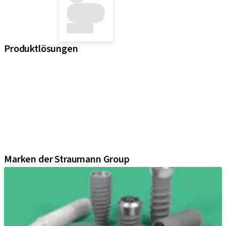
Produktlösungen
iExcel
Implantate
Prothetikkomponenten
Regenerative Lösungen
Instrumente und Zubehör
Digital Solutions
Marketing und Demo-Materialien
Marken der Straumann Group