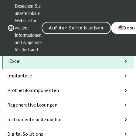
Besuchen Sie
unsere lokale
Website für
Unsere Marken
Unsere Marken
Auf der Seite bleiben
Besu
weitere
Informationen
und Angebote
Kategorien
für Ihr Land
iExcel
Implantate
Prothetikkomponenten
Regenerative Lösungen
Instrumente und Zubehör
Digital Solutions