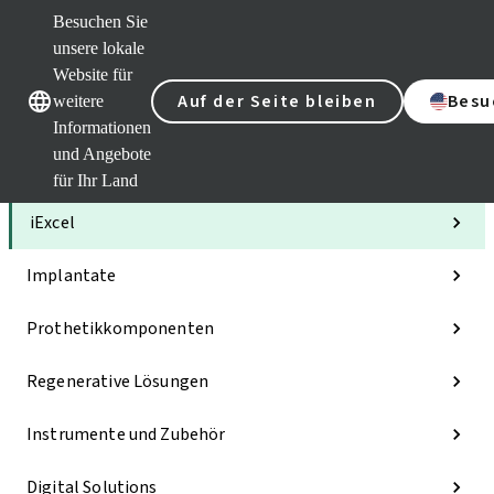
Besuchen Sie
unsere lokale
Website für
Unsere Marken
Unsere Marken
Auf der Seite bleiben
Besu
weitere
Informationen
und Angebote
Kategorien
für Ihr Land
iExcel
Implantate
Prothetikkomponenten
Regenerative Lösungen
Instrumente und Zubehör
Digital Solutions