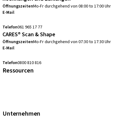
Öffnungszeiten
Mo-Fr durchgehend von 08:00 to 17:00 Uhr
E-Mail
swiss.accounting@straumann.com
Telefon
061 965 17 77
CARES® Scan & Shape
Öffnungszeiten
Mo-Fr durchgehend von 07:30 to 17:30 Uhr
E-Mail
digital.support.ch@straumann.com
Telefon
0800 810 816
Ressourcen
FAQ eShop
Abkürzungsverzeichnis
Garantie
Fortbildungen & Events
Unternehmen
Straumann Schweiz
Neodent Schweiz
Straumann Group Schweiz