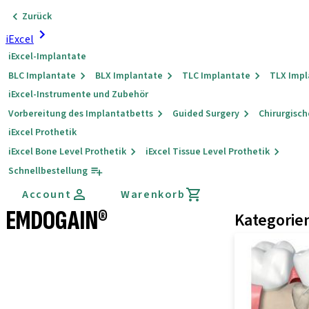
Zurück
iExcel
iExcel-Implantate
BLC Implantate
BLX Implantate
TLC Implantate
TLX Imp
iExcel-Instrumente und Zubehör
Vorbereitung des Implantatbetts
Guided Surgery
Chirurgisc
iExcel Prothetik
iExcel Bone Level Prothetik
iExcel Tissue Level Prothetik
Schnellbestellung
Account
Warenkorb
EMDOGAIN®
Kategorie