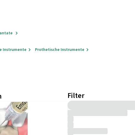
lantate
he Instrumente
Prothetische Instrumente
Filter
n