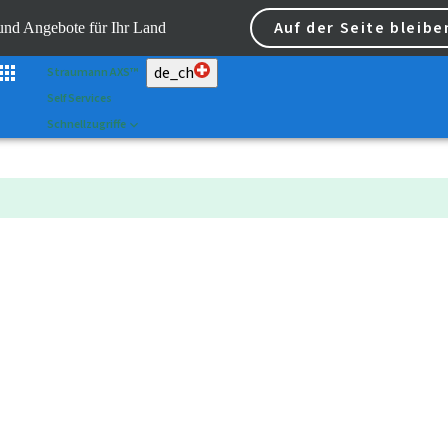
Scan&Shape
Auf der Seite bleibe
 und Angebote für Ihr Land
Dr. Portal
de_ch
Straumann AXS™
Self Services
Schnellzugriffe