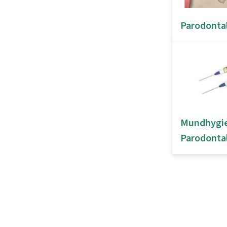
Parodontal
Mundhygien
Parodonta