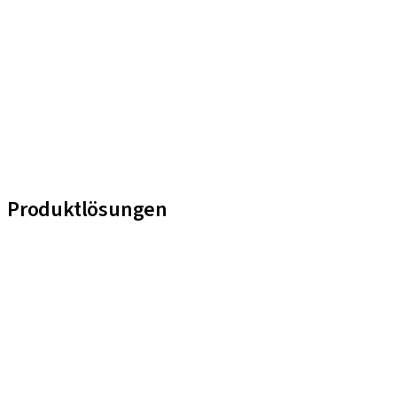
Produktlösungen
iExcel
Implantate
Prothetikkomponenten
Regenerative Lösungen
Instrumente und Zubehör
Digital Solutions
Marketing und Demo-Materialien