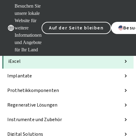
Besuchen Sie
unsere lokale
Website für
Unsere Marken
Unsere Marken
Auf der Seite bleiben
Besu
weitere
Informationen
und Angebote
Kategorien
für Ihr Land
iExcel
Implantate
Prothetikkomponenten
Regenerative Lösungen
Instrumente und Zubehör
Digital Solutions