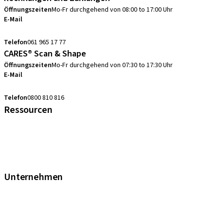
Öffnungszeiten
Mo-Fr durchgehend von 08:00 to 17:00 Uhr
E-Mail
swiss.accounting@straumann.com
Telefon
061 965 17 77
CARES® Scan & Shape
Öffnungszeiten
Mo-Fr durchgehend von 07:30 to 17:30 Uhr
E-Mail
digital.support.ch@straumann.com
Telefon
0800 810 816
Ressourcen
FAQ eShop
Abkürzungsverzeichnis
Garantie
Fortbildungen & Events
Unternehmen
Straumann Schweiz
Neodent Schweiz
Straumann Group Schweiz