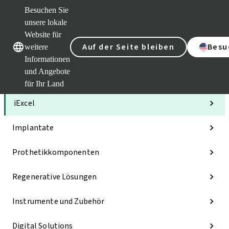
Besuchen Sie
unsere lokale
Website für
Unsere Marken
Unsere Marken
Auf der Seite bleiben
Besu
weitere
Informationen
und Angebote
Kategorien
für Ihr Land
iExcel
Implantate
Prothetikkomponenten
Regenerative Lösungen
Instrumente und Zubehör
Digital Solutions