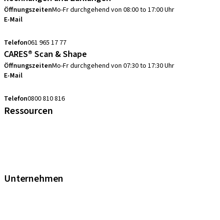
Öffnungszeiten
Mo-Fr durchgehend von 08:00 to 17:00 Uhr
E-Mail
swiss.accounting@straumann.com
Telefon
061 965 17 77
CARES® Scan & Shape
Öffnungszeiten
Mo-Fr durchgehend von 07:30 to 17:30 Uhr
E-Mail
digital.support.ch@straumann.com
Telefon
0800 810 816
Ressourcen
FAQ eShop
Abkürzungsverzeichnis
Garantie
Fortbildungen & Events
Unternehmen
Straumann Schweiz
Neodent Schweiz
Straumann Group Schweiz