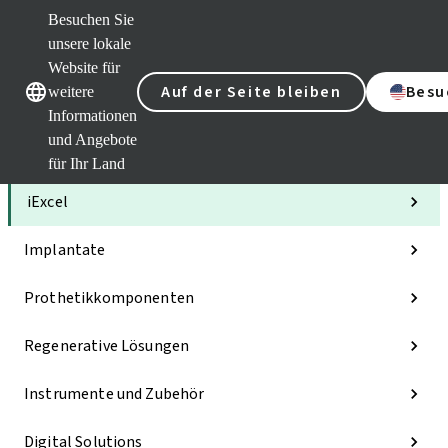
Besuchen Sie
unsere lokale
Website für
Unsere Marken
Unsere Marken
Auf der Seite bleiben
Besu
weitere
Informationen
und Angebote
Kategorien
für Ihr Land
iExcel
Implantate
Prothetikkomponenten
Regenerative Lösungen
Instrumente und Zubehör
Digital Solutions