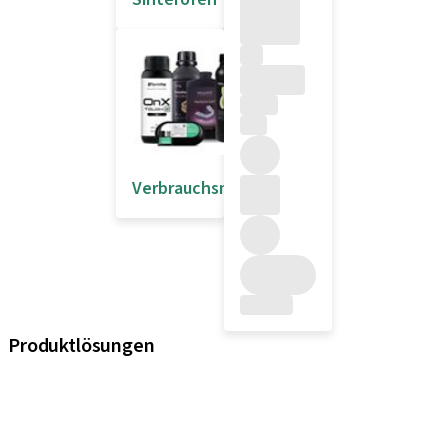
Verbrauchsmaterial
Produktlösungen
iExcel
Implantate
Prothetikkomponenten