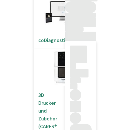
coDiagnostiX®
3D
Drucker
und
Zubehör
(CARES®