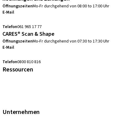
Öffnungszeiten
Mo-Fr durchgehend von 08:00 to 17:00 Uhr
E-Mail
swiss.accounting@straumann.com
Telefon
061 965 17 77
CARES® Scan & Shape
Öffnungszeiten
Mo-Fr durchgehend von 07:30 to 17:30 Uhr
E-Mail
digital.support.ch@straumann.com
Telefon
0800 810 816
Ressourcen
FAQ eShop
Abkürzungsverzeichnis
Garantie
Fortbildungen & Events
Unternehmen
Straumann Schweiz
Neodent Schweiz
Straumann Group Schweiz