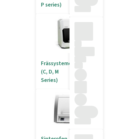
P series)
Frässysteme
(C, D, M
Series)
Sinterofen