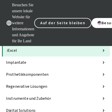
Besuchen Sie
unsere lokale
Website für
Unsere Marken
Unsere Marken
Auf der Seite bleiben
Besu
weitere
Informationen
und Angebote
Kategorien
für Ihr Land
iExcel
Implantate
Prothetikkomponenten
Regenerative Lösungen
Instrumente und Zubehör
Digital Solutions