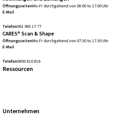
Öffnungszeiten
Mo-Fr durchgehend von 08:00 to 17:00 Uhr
E-Mail
swiss.accounting@straumann.com
Telefon
061 965 17 77
CARES® Scan & Shape
Öffnungszeiten
Mo-Fr durchgehend von 07:30 to 17:30 Uhr
E-Mail
digital.support.ch@straumann.com
Telefon
0800 810 816
Ressourcen
FAQ eShop
Abkürzungsverzeichnis
Garantie
Fortbildungen & Events
Unternehmen
Straumann Schweiz
Neodent Schweiz
Straumann Group Schweiz