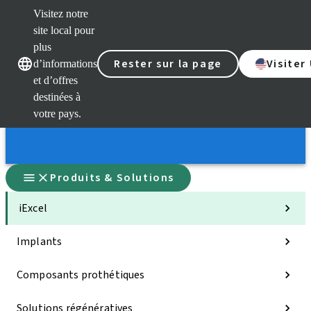
Visitez notre
site local pour
plus
Rester sur la page
Visiter
d’informations
et d’offres
Nos marques
Nos marques
destinées à
votre pays.
Produits & Solutions
iExcel
Implants
Composants prothétiques
Solutions régénératives