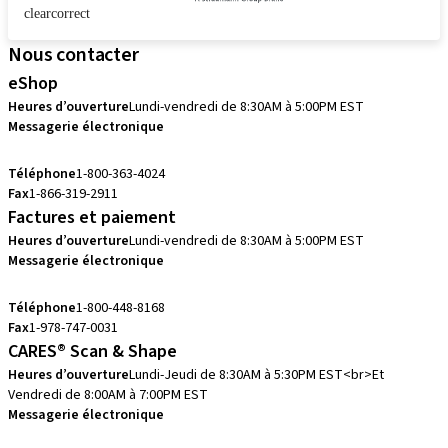
clearcorrect
Nous contacter
eShop
Heures d’ouverture
Lundi-vendredi de 8:30AM à 5:00PM EST
Messagerie électronique
eshop.ca@straumann.com
Téléphone
1-800-363-4024
Fax
1-866-319-2911
Factures et paiement
Heures d’ouverture
Lundi-vendredi de 8:30AM à 5:00PM EST
Messagerie électronique
accountsreceivable.ca@straumann.com
Téléphone
1-800-448-8168
Fax
1-978-747-0031
CARES® Scan & Shape
Heures d’ouverture
Lundi-Jeudi de 8:30AM à 5:30PM EST<br>Et
Vendredi de 8:00AM à 7:00PM EST
Messagerie électronique
cares.support.nam@straumann.com