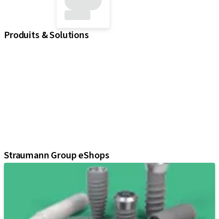
Produits & Solutions
iExcel
Implants
Composants prothétiques
Solutions régénératives
Instruments & accessoires
Solutions numériques
Documents et supports Marketing
Assistants
Straumann Group eShops