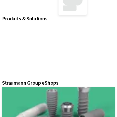
Produits & Solutions
iExcel
Implants
Composants prothétiques
Solutions régénératives
Instruments & accessoires
Solutions numériques
Documents et supports Marketing
Assistants
Straumann Group eShops