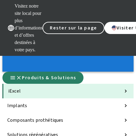
Visitez notre
site local pour
plus
Rester sur la page
Visiter
d’informations
et d’offres
Nos marques
Nos marques
destinées à
votre pays.
Produits & Solutions
iExcel
Implants
Composants prothétiques
Solutions régénératives