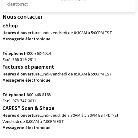
clearcorrect
Nous contacter
eShop
Heures d’ouverture
Lundi-vendredi de 8:30AM à 5:00PM EST
Messagerie électronique
eshop.ca@straumann.com
Téléphone
1-800-363-4024
Fax
1-866-319-2911
Factures et paiement
Heures d’ouverture
Lundi-vendredi de 8:30AM à 5:00PM EST
Messagerie électronique
accountsreceivable.ca@straumann.com
Téléphone
1-800-448-8168
Fax
1-978-747-0031
CARES® Scan & Shape
Heures d’ouverture
Lundi-Jeudi de 8:30AM à 5:30PM EST<br>Et
Vendredi de 8:00AM à 7:00PM EST
Messagerie électronique
cares.support.nam@straumann.com