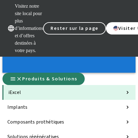
Visitez notre
site local pour
plus
Rester sur la page
Visiter
d’informations
et d’offres
Nos marques
Nos marques
destinées à
votre pays.
Produits & Solutions
iExcel
Implants
Composants prothétiques
Solutions régénératives