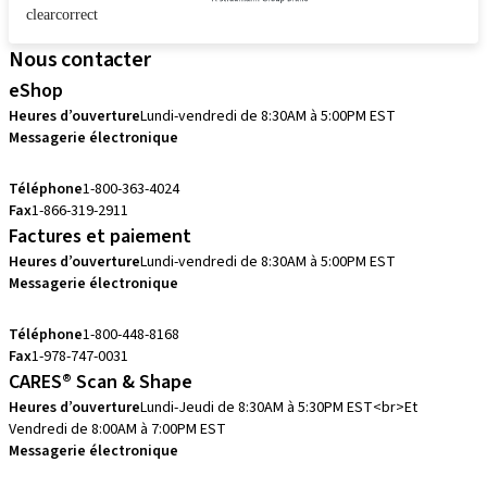
clearcorrect
Nous contacter
eShop
Heures d’ouverture
Lundi-vendredi de 8:30AM à 5:00PM EST
Messagerie électronique
eshop.ca@straumann.com
Téléphone
1-800-363-4024
Fax
1-866-319-2911
Factures et paiement
Heures d’ouverture
Lundi-vendredi de 8:30AM à 5:00PM EST
Messagerie électronique
accountsreceivable.ca@straumann.com
Téléphone
1-800-448-8168
Fax
1-978-747-0031
CARES® Scan & Shape
Heures d’ouverture
Lundi-Jeudi de 8:30AM à 5:30PM EST<br>Et
Vendredi de 8:00AM à 7:00PM EST
Messagerie électronique
cares.support.nam@straumann.com