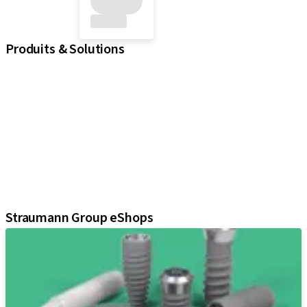
Produits & Solutions
iExcel
Implants
Composants prothétiques
Solutions régénératives
Instruments & accessoires
Solutions numériques
Documents et supports Marketing
Assistants
Straumann Group eShops