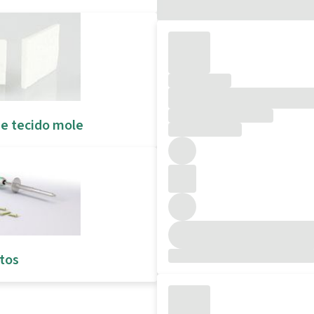
e tecido mole
tos