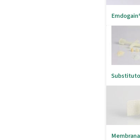
Emdogain
Substitut
Membrana