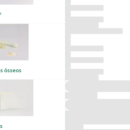
®
os ósseos
s