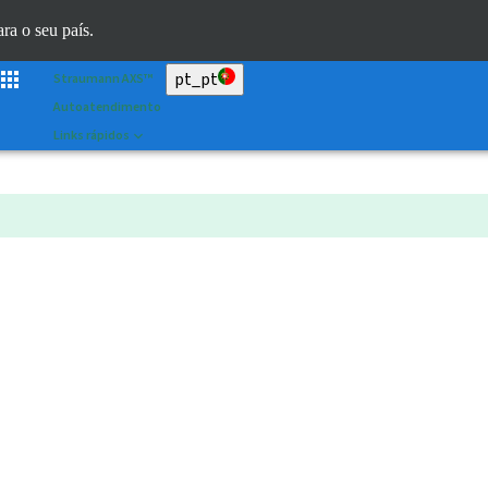
Scan&Shape
ara o seu país.
Dr. Portal
pt_pt
Straumann AXS™
Autoatendimento
Links rápidos