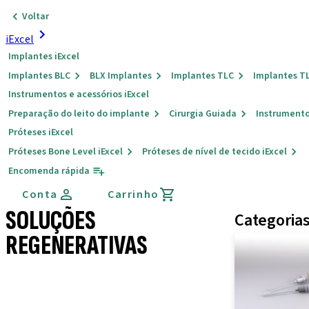
Voltar
iExcel
Implantes iExcel
Implantes BLC
BLX Implantes
Implantes TLC
Implantes T
Instrumentos e acessórios iExcel
Preparação do leito do implante
Cirurgia Guiada
Instrumento
Próteses iExcel
Próteses Bone Level iExcel
Próteses de nível de tecido iExcel
Encomenda rápida
Conta
Carrinho
SOLUÇÕES
Categoria
REGENERATIVAS