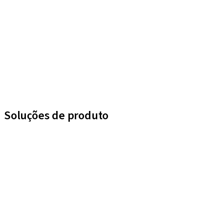
Soluções de produto
iExcel
Implantes
Componentes protéticos
Soluções regenerativas
Instrumentos e acessórios
Soluções digitais
Material de marketing e demonstração