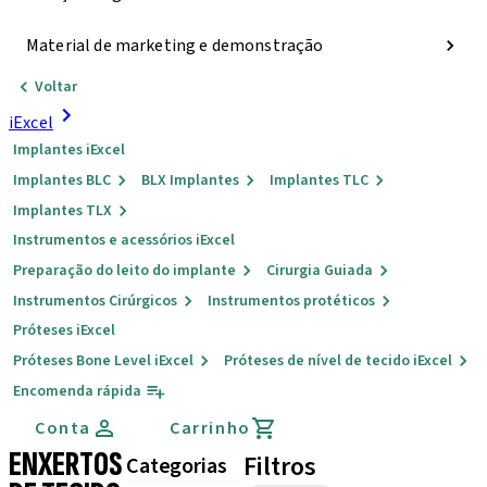
Material de marketing e demonstração
Voltar
iExcel
Implantes iExcel
Implantes BLC
BLX Implantes
Implantes TLC
Implantes TLX
Instrumentos e acessórios iExcel
Preparação do leito do implante
Cirurgia Guiada
Instrumentos Cirúrgicos
Instrumentos protéticos
Próteses iExcel
Próteses Bone Level iExcel
Próteses de nível de tecido iExcel
Encomenda rápida
Conta
Carrinho
ENXERTOS
Filtros
Categorias