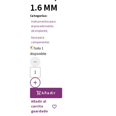
1.6 MM
Categorías
:
instrumentos para
el procedimiento
de implante
,
llave para
componentes
Solo 1
disponible
Añadir
Añadir al
carrito
guardado