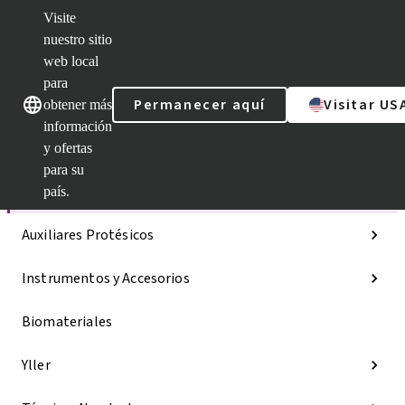
Visite
nuestro sitio
web local
Nuestras marcas
Nuestras marcas
para
Permanecer aquí
Visitar US
obtener más
información
y ofertas
Categorías
para su
Líneas de implantes
país.
Auxiliares Protésicos
Instrumentos y Accesorios
Biomateriales
Yller