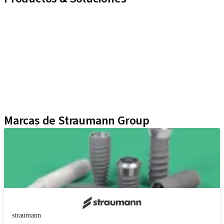
Líneas de implantes
Auxiliares Protésicos
Instrumentos y Accesorios
Biomateriales
Yller
Técnicas Neodent
Educational Platforms
Kits
Marcas de Straumann Group
straumann