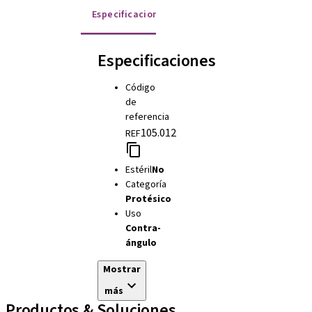
Especificaciones
Instrucciones de uso
Especificaciones
Código
de
referencia
105.012
REF
Estéril
No
Categoría
Protésico
Uso
Contra-
ángulo
Mostrar
más
Productos & Soluciones