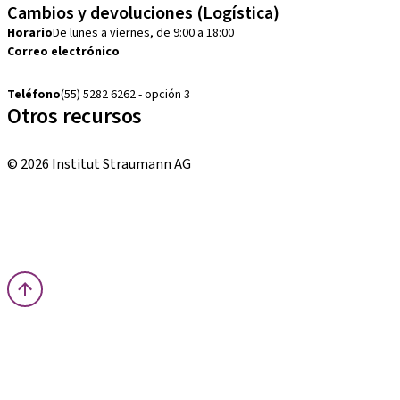
Cambios y devoluciones (Logística)
Horario
De lunes a viernes, de 9:00 a 18:00
Correo electrónico
cambios.mx@manohay.com
Teléfono
(55) 5282 6262 - opción 3
Otros recursos
Cursos locales e internacionales
© 2026 Institut Straumann AG
Términos y condiciones
Aviso legal
Aviso de privacidad
Imprenta