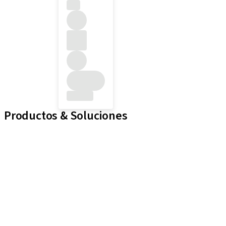
Productos & Soluciones
Líneas de implantes
Auxiliares Protésicos
Instrumentos y Accesorios
Biomateriales
Yller
Técnicas Neodent
Educational Platforms
Kits