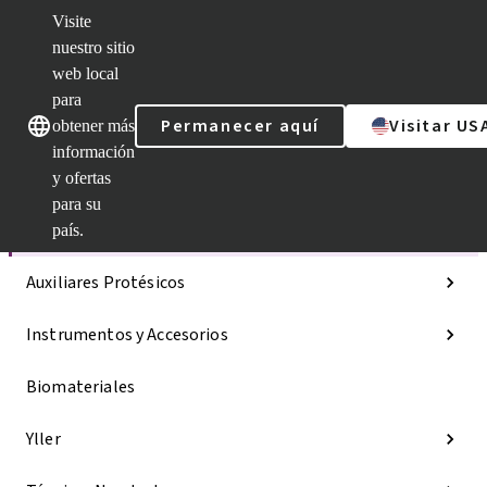
Visite
nuestro sitio
web local
Nuestras marcas
Nuestras marcas
para
Permanecer aquí
Visitar US
obtener más
información
y ofertas
Categorías
para su
Líneas de implantes
país.
Auxiliares Protésicos
Instrumentos y Accesorios
Biomateriales
Yller