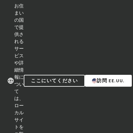
お住
ク
イ
まい
ッ
の国
ブランド紹介
ブランド紹介
ク
で提
リ
ン
供さ
ク
れる
カテゴリー
サー
ビス
インプラントライン
や詳
細情
補綴補助ツール
報に
ここにいてください
訪問 EE.UU.
つい
インスツルメント＆アクセサリー
て
は、
Neodent Techniques
ロー
カル
Educational Platforms
サイ
トを
Kits