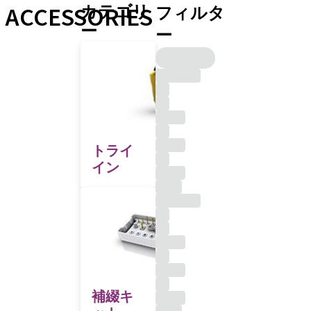
ACCESSORIES
カテゴリ
フィルタ
ー
ー
トライ
イン
補綴キ