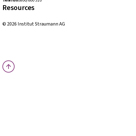
Telefon
0800/600 510
Resources
Bestellhinweise
© 2026 Institut Straumann AG
Allgemeine Geschäftsbedingungen (AGBs)
Nutzungsbedingungen
Datenschutzerklärung
Impressum