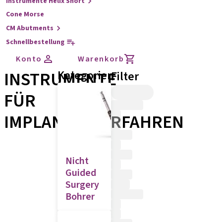
Instrumente Helix Short
Cone Morse
CM Abutments
Schnellbestellung
Konto
Warenkorb
INSTRUMENTE
Kategorien
Filter
FÜR
IMPLANTATVERFAHREN
Nicht
Guided
Surgery
Bohrer