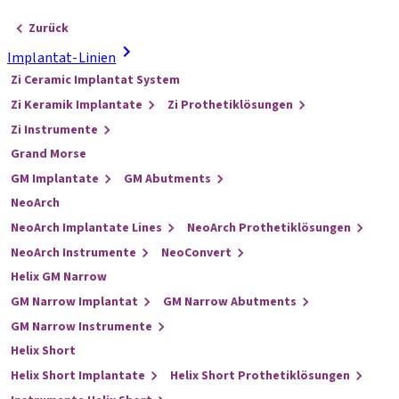
Zurück
Implantat-Linien
Zi Ceramic Implantat System
Zi Keramik Implantate
Zi Prothetiklösungen
Zi Instrumente
Grand Morse
GM Implantate
GM Abutments
NeoArch
NeoArch Implantate Lines
NeoArch Prothetiklösungen
NeoArch Instrumente
NeoConvert
Helix GM Narrow
GM Narrow Implantat
GM Narrow Abutments
GM Narrow Instrumente
Helix Short
Helix Short Implantate
Helix Short Prothetiklösungen