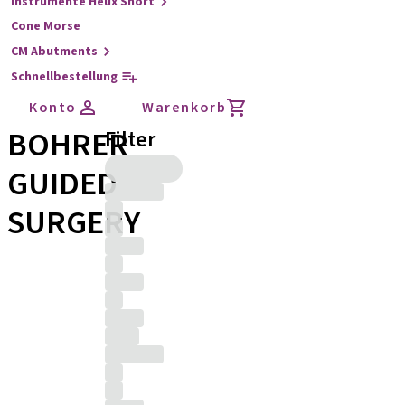
Instrumente Helix Short
Cone Morse
CM Abutments
Schnellbestellung
Konto
Warenkorb
BOHRER
Filter
GUIDED
SURGERY