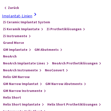
Zurück
Implantat-Linien
Zi Ceramic Implantat System
Zi Keramik Implantate
Zi Prothetiklösungen
Zi Instrumente
Grand Morse
GM Implantate
GM Abutments
NeoArch
NeoArch Implantate Lines
NeoArch Prothetiklösungen
NeoArch Instrumente
NeoConvert
Helix GM Narrow
GM Narrow Implantat
GM Narrow Abutments
GM Narrow Instrumente
Helix Short
Helix Short Implantate
Helix Short Prothetiklösungen