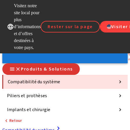
Visitez notre
site local pour
D
plus
Rester sur la page
Visiter
d’informations
Nos marques
Nos marques
et d’offres
S
destinées à
votre pays.
Produits & Solutions
Compatibilité du système
Piliers et prothèses
Implants et chirurgie
Retour