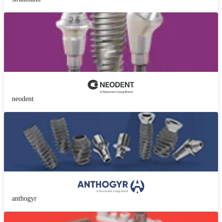
neodent
anthogyr