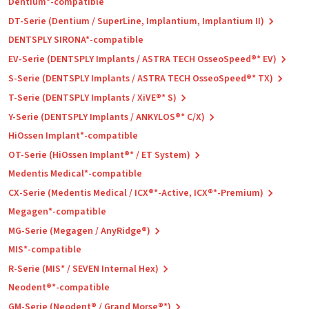
Dentium*-compatible
DT-Serie (Dentium / SuperLine, Implantium, Implantium II)
DENTSPLY SIRONA*-compatible
EV-Serie (DENTSPLY Implants / ASTRA TECH OsseoSpeed®* EV)
S-Serie (DENTSPLY Implants / ASTRA TECH OsseoSpeed®* TX)
T-Serie (DENTSPLY Implants / XiVE®* S)
Y-Serie (DENTSPLY Implants / ANKYLOS®* C/X)
HiOssen Implant*-compatible
OT-Serie (HiOssen Implant®* / ET System)
Medentis Medical*-compatible
CX-Serie (Medentis Medical / ICX®*-Active, ICX®*-Premium)
Megagen*-compatible
MG-Serie (Megagen / AnyRidge®)
MIS*-compatible
R-Serie (MIS* / SEVEN Internal Hex)
Neodent®*-compatible
GM-Serie (Neodent® / Grand Morse®*)