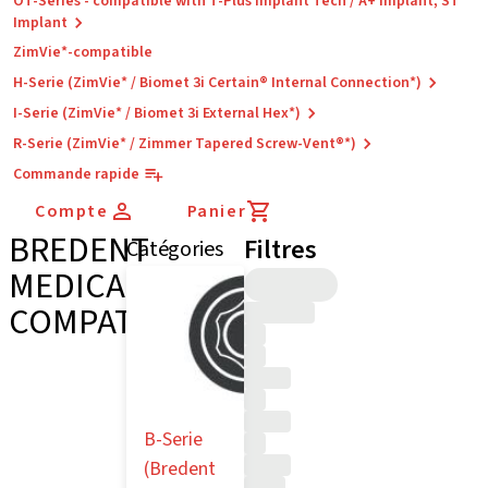
OT-Series - compatible with T-Plus Implant Tech / A+ Implant, ST
Implant
ZimVie*-compatible
H-Serie (ZimVie* / Biomet 3i Certain® Internal Connection*)
I-Serie (ZimVie* / Biomet 3i External Hex*)
R-Serie (ZimVie* / Zimmer Tapered Screw-Vent®*)
Commande rapide
Compte
Panier
BREDENT
Filtres
Catégories
MEDICAL*-
COMPATIBLE
B-Serie
(Bredent