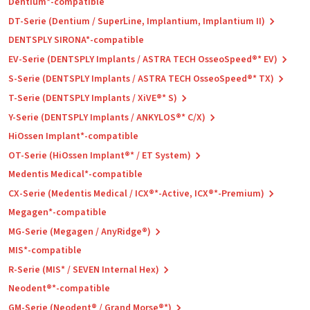
Dentium*-compatible
DT-Serie (Dentium / SuperLine, Implantium, Implantium II)
DENTSPLY SIRONA*-compatible
EV-Serie (DENTSPLY Implants / ASTRA TECH OsseoSpeed®* EV)
S-Serie (DENTSPLY Implants / ASTRA TECH OsseoSpeed®* TX)
T-Serie (DENTSPLY Implants / XiVE®* S)
Y-Serie (DENTSPLY Implants / ANKYLOS®* C/X)
HiOssen Implant*-compatible
OT-Serie (HiOssen Implant®* / ET System)
Medentis Medical*-compatible
CX-Serie (Medentis Medical / ICX®*-Active, ICX®*-Premium)
Megagen*-compatible
MG-Serie (Megagen / AnyRidge®)
MIS*-compatible
R-Serie (MIS* / SEVEN Internal Hex)
Neodent®*-compatible
GM-Serie (Neodent® / Grand Morse®*)