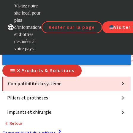
Visitez notre
site local pour
D
plus
Rester sur la page
Visiter
d’informations
Nos marques
Nos marques
et d’offres
S
destinées à
votre pays.
Produits & Solutions
Compatibilité du système
Piliers et prothèses
Implants et chirurgie
Retour