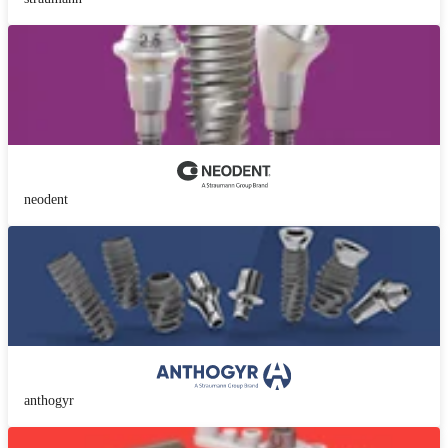
neodent
anthogyr