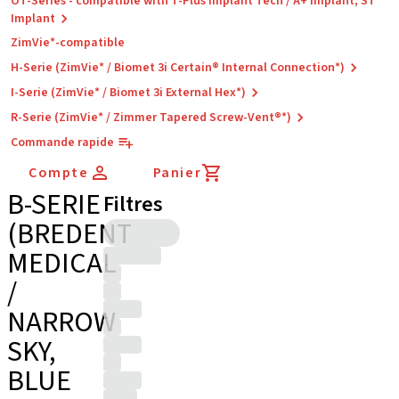
OT-Series - compatible with T-Plus Implant Tech / A+ Implant, ST
Implant
ZimVie*-compatible
H-Serie (ZimVie* / Biomet 3i Certain® Internal Connection*)
I-Serie (ZimVie* / Biomet 3i External Hex*)
R-Serie (ZimVie* / Zimmer Tapered Screw-Vent®*)
Commande rapide
Compte
Panier
B-SERIE
Filtres
(BREDENT
MEDICAL
/
NARROW
SKY,
BLUE