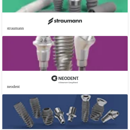
straumann
neodent