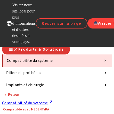
Visitez notre
site local pour
D
plus
Nos marques
Nos marques
Rester sur la page
Visiter
d’informations
et d’offres
S
destinées à
votre pays.
Produits & Solutions
Compatibilité du système
Piliers et prothèses
Implants et chirurgie
Retour
Compatibilité du système
Compatible avec MEDENTiKA