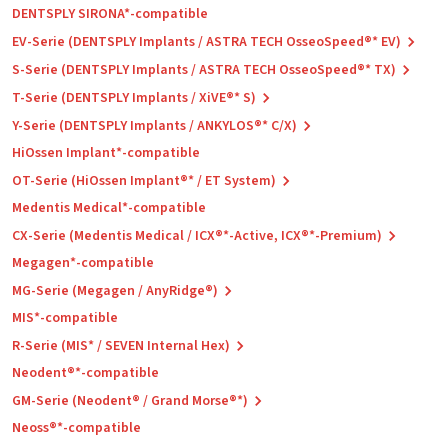
DENTSPLY SIRONA*-compatible
EV-Serie (DENTSPLY Implants / ASTRA TECH OsseoSpeed®* EV)
S-Serie (DENTSPLY Implants / ASTRA TECH OsseoSpeed®* TX)
T-Serie (DENTSPLY Implants / XiVE®* S)
Y-Serie (DENTSPLY Implants / ANKYLOS®* C/X)
HiOssen Implant*-compatible
OT-Serie (HiOssen Implant®* / ET System)
Medentis Medical*-compatible
CX-Serie (Medentis Medical / ICX®*-Active, ICX®*-Premium)
Megagen*-compatible
MG-Serie (Megagen / AnyRidge®)
MIS*-compatible
R-Serie (MIS* / SEVEN Internal Hex)
Neodent®*-compatible
GM-Serie (Neodent® / Grand Morse®*)
Neoss®*-compatible