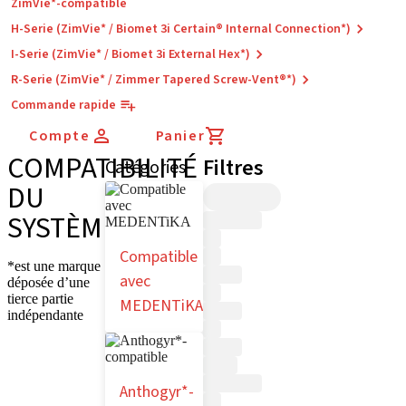
ZimVie*-compatible
H-Serie (ZimVie* / Biomet 3i Certain® Internal Connection*)
I-Serie (ZimVie* / Biomet 3i External Hex*)
R-Serie (ZimVie* / Zimmer Tapered Screw-Vent®*)
Commande rapide
Compte
Panier
COMPATIBILITÉ
Filtres
Catégories
DU
SYSTÈME
Compatible
*est une marque
avec
déposée d’une
tierce partie
MEDENTiKA
indépendante
Anthogyr*-