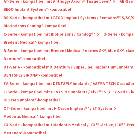
AT-Serie - kompatibel mit Anthogyr Axiom® Tissue Level*
AB-Seri
BEGO Implant Systems*-kompatibel
BS-Serie - kompatibel mit BEGO Implant Systems / Semados®* S/SC/
BioHorizons Camlog*-kompatibel
C-Serie - kompatibel mit BioHorizons / Camlog®*
D-Serie - kompa
Bredent Medical*-kompatibel
B-Serie - kompatibel mit Bredent Medical / narrow SKY, blue SKY, clas
Dentium*-kompatibel
DT-Serie - kompatibel mit Dentium / SuperLine, Implantium, Implant
DENTSPLY SIRONA*-kompatibel
EV-Serie - kompatibel mit DENTSPLY Implants / ASTRA TECH OsseoSp
T-Serie - kompatibel mit DENTSPLY Implants / XiVE®* S
Y-Serie -
HiOssen Implant*-kompatibel
OT-Serie - kompatibel mit HiOssen Implant®* / ET System
Medentis Medical*-kompatibel
CX-Serie - kompatibel mit Medentis Medical / ICX®*-Active, ICX®*-P
Megagen*-kompatibel