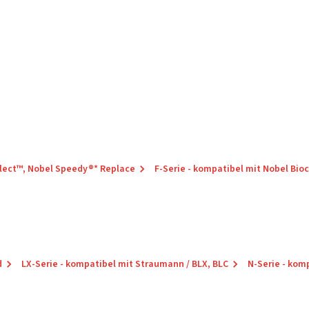
elect™, Nobel Speedy®* Replace
F-Serie - kompatibel mit Nobel Bio
d
LX-Serie - kompatibel mit Straumann / BLX, BLC
N-Serie - kom