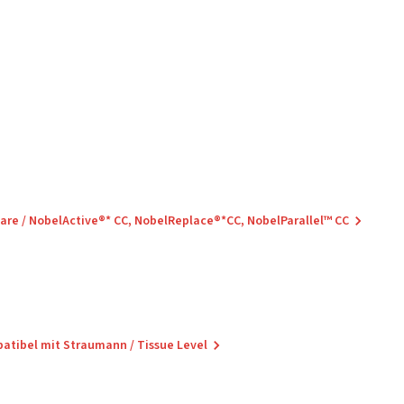
care / NobelActive®* CC, NobelReplace®*CC, NobelParallel™ CC
patibel mit Straumann / Tissue Level