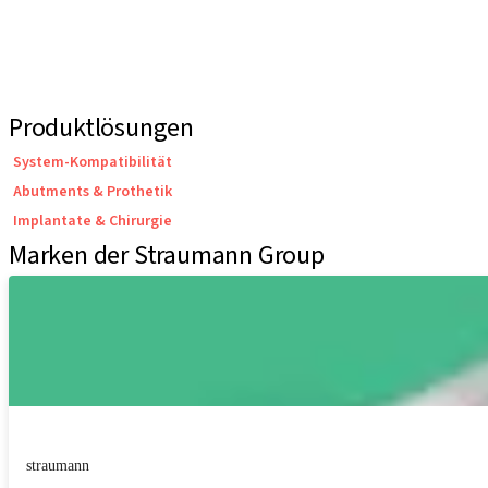
Produktlösungen
System-Kompatibilität
Abutments & Prothetik
Implantate & Chirurgie
Marken der Straumann Group
straumann