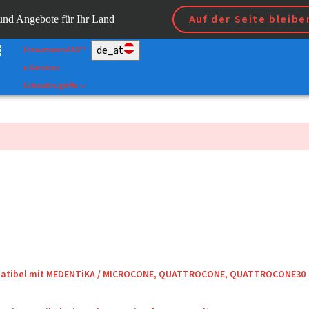
Scan&Shape
Auf der Seite bleibe
 und Angebote für Ihr Land
Dr Portal
de_at
Straumann AXS™
e-Services
Schnellzugriffe
mpatibel mit MEDENTiKA / MICROCONE, QUATTROCONE, QUATTROCONE30