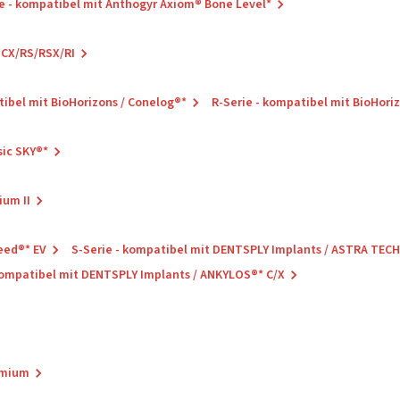
e - kompatibel mit Anthogyr Axiom® Bone Level*
SCX/RS/RSX/RI
tibel mit BioHorizons / Conelog®*
R-Serie - kompatibel mit BioHori
sic SKY®*
ium II
eed®* EV
S-Serie - kompatibel mit DENTSPLY Implants / ASTRA TEC
 kompatibel mit DENTSPLY Implants / ANKYLOS®* C/X
remium