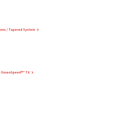
zons / Tapered System
H OsseoSpeed®* TX