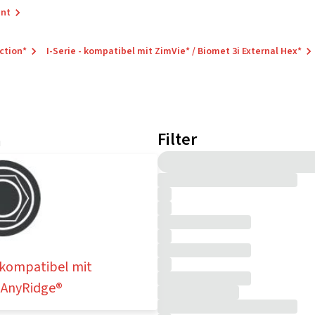
ant
ction*
I-Serie - kompatibel mit ZimVie* / Biomet 3i External Hex*
Filter
n
 kompatibel mit
 AnyRidge®