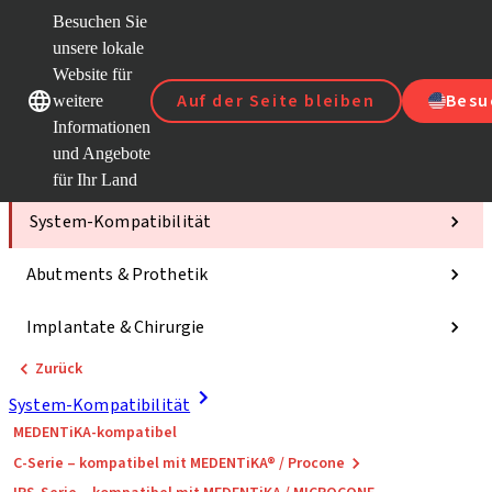
Besuchen Sie
unsere lokale
Website für
Unsere Marken
Unsere Marken
Auf der Seite bleiben
Besu
weitere
Informationen
und Angebote
Kategorien
für Ihr Land
System-Kompatibilität
Abutments & Prothetik
Implantate & Chirurgie
Zurück
System-Kompatibilität
MEDENTiKA-kompatibel
C-Serie – kompatibel mit MEDENTiKA® / Procone