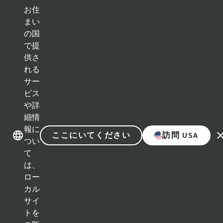
お住
まい
の国
ブランド紹介
ブランド紹介
で提
供さ
れる
カテゴリー
サー
ビス
インプラントソリューション
や詳
細情
補綴ソリューション
報に
ここにいてください
訪問 USA
つい
再生ソリューション
て
は、
インスツルメント＆アクセサリー
ロー
カル
デジタルソリューション
サイ
トを
アシスタント