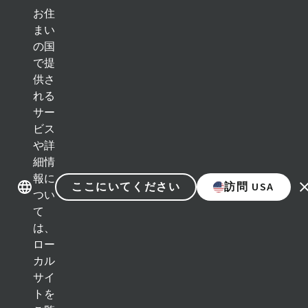
お住
まい
の国
ブランド紹介
ブランド紹介
で提
供さ
れる
カテゴリー
サー
ビス
インプラントソリューション
や詳
細情
補綴ソリューション
報に
ここにいてください
訪問 USA
つい
再生ソリューション
て
は、
インスツルメント＆アクセサリー
ロー
カル
デジタルソリューション
サイ
トを
アシスタント