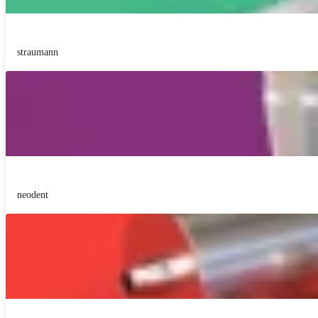
straumann
neodent