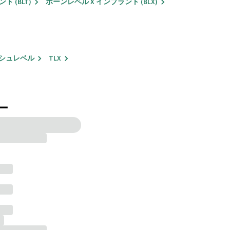
 (BLT)
ボーンレベル X インプラント (BLX)
シュレベル
TLX
ー