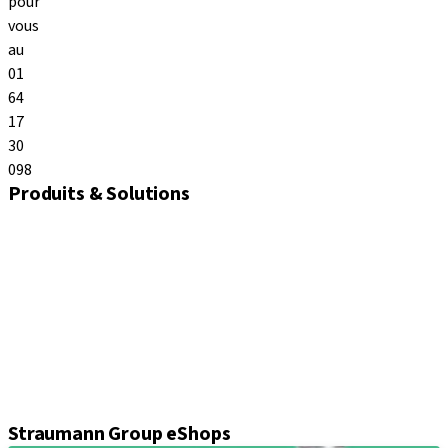
pour
vous
au
01
64
17
30
098
Produits & Solutions
Implants
Vis de cicatrisation et de fermeture
Composants d'empreinte
Piliers
Composants prothétiques
Kits & instruments
Equipement
Chirurgie guidée Axiom®
Straumann Group eShops