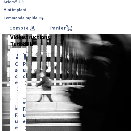
Axiom® 2.8
Mini Implant
Commande rapide
Compte
Panier
Video
Instructions
Tutoriels
PDF
Créer
Passer
son
une
compte
commande
eShop
Faire
Faire
un
un
eReturn
eReturn