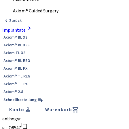
Axiom® Guided Surgery
Zurück
Implantate
Axiom® BL X3
Axiom® BL X3S
Axiom TL X3
Axiom® BL REG
Axiom® BL PX
Axiom® TL REG
Axiom® TL PX
Axiom® 2.8
Schnellbestellung
Konto
Warenkorb
anthogyr
O8547
REF