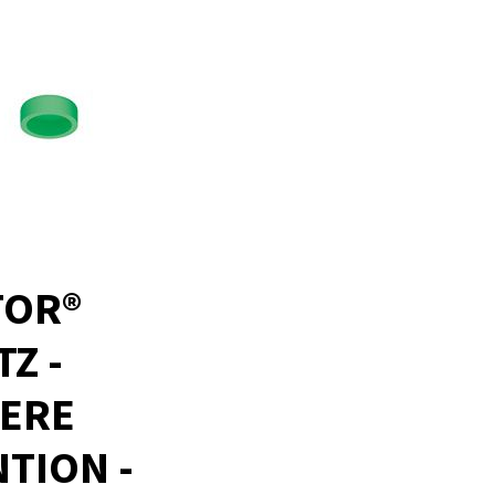
TOR®
TZ -
LERE
TION -