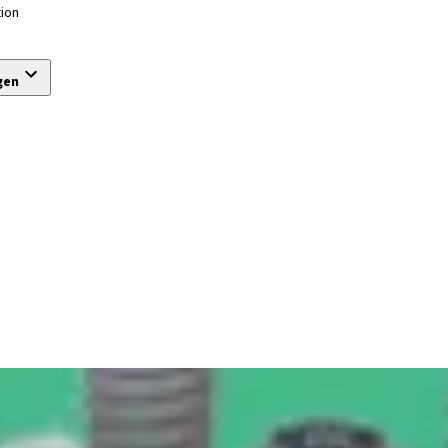
tion
gen