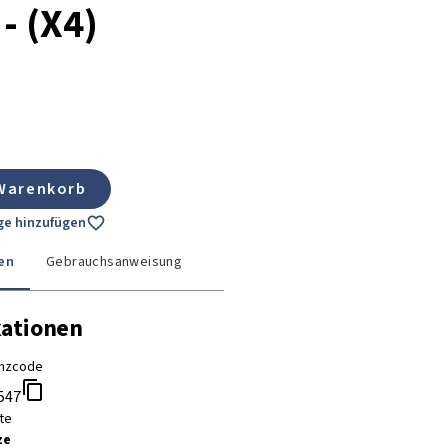
- (X4)
 Warenkorb
age hinzufügen
en
Gebrauchsanweisung
kationen
nzcode
547
te
ze