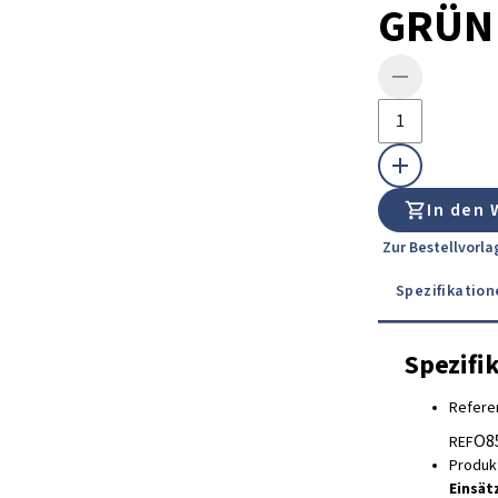
GRÜN 
In den
Zur Bestellvorl
Spezifikation
Spezifi
Refere
O8
REF
Produk
Einsät