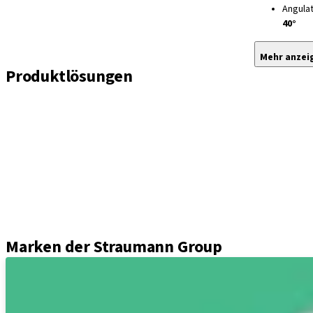
Angula
40°
Mehr anzei
Produktlösungen
Implantate
Einheil- und Verschlussschrauben
Abformungslösungen
Sekundärteile
Prothetikkomponenten
Sets und Instrumente
Instrumente
Axiom® Guided Surgery
Marken der Straumann Group