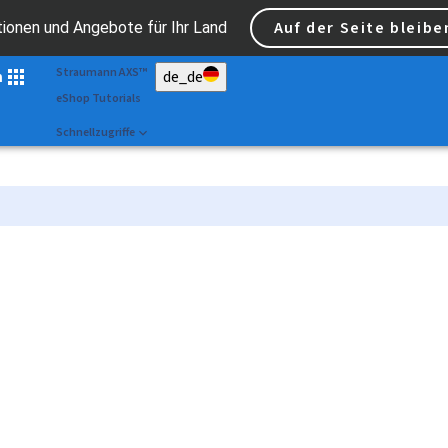
Scan&Shape
Auf der Seite bleibe
tionen und Angebote für Ihr Land
Dr Portal
Straumann AXS™
n
de_de
eShop Tutorials
Schnellzugriffe