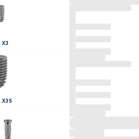
 X3
 X3S