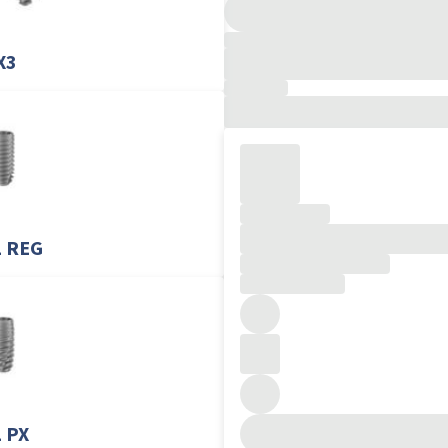
X3
L REG
 PX