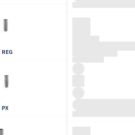
L REG
 PX