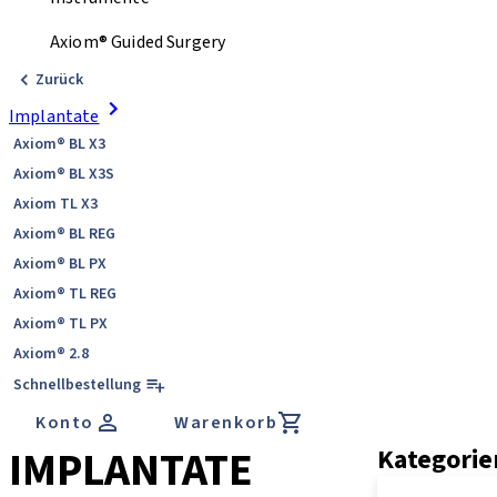
Axiom® Guided Surgery
Zurück
Implantate
Axiom® BL X3
Axiom® BL X3S
Axiom TL X3
Axiom® BL REG
Axiom® BL PX
Axiom® TL REG
Axiom® TL PX
Axiom® 2.8
Schnellbestellung
Konto
Warenkorb
IMPLANTATE
Kategorie