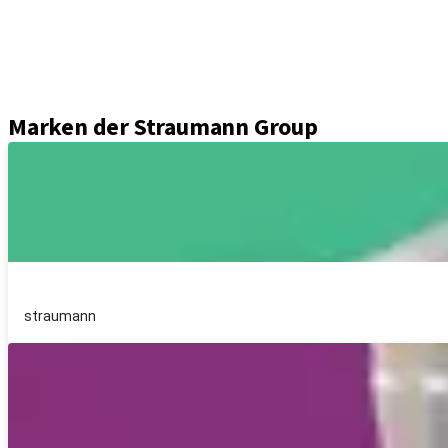
Prothetikkomponenten
Sets und Instrumente
Instrumente
Axiom® Guided Surgery
Marken der Straumann Group
straumann