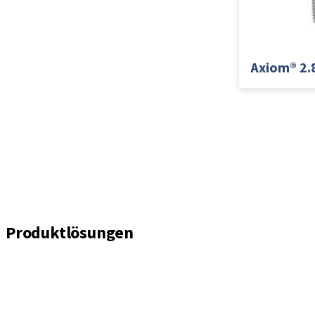
Axiom® 2.
Produktlösungen
Implantate
Einheil- und Verschlussschrauben
Abformungslösungen
Sekundärteile