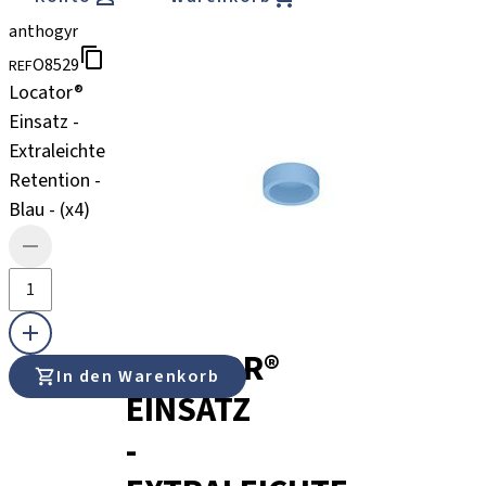
anthogyr
O8529
REF
Locator®
Einsatz -
Extraleichte
Retention -
Blau - (x4)
LOCATOR®
In den Warenkorb
EINSATZ
-