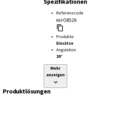
Spezifikationen
Referenzcode
O8529
REF
Produkte
Einsätze
Angulation
20°
Mehr
anzeigen
Produktlösungen
Implantate
Einheil- und Verschlussschrauben
Abformungslösungen
Sekundärteile
Prothetikkomponenten