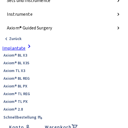
Sets und Instrumente
Instrumente
Axiom® Guided Surgery
Zurück
Implantate
Axiom® BL X3
Axiom® BL X3S
Axiom TL X3
Axiom® BL REG
Axiom® BL PX
Axiom® TL REG
Axiom® TL PX
Axiom® 2.8
Schnellbestellung
Konto
Warenkorb