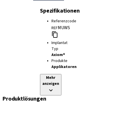
Spezifikationen
Referenzcode
MUWS
REF
Implantat
Typ
Axiom®
Produkte
Applikatoren
Mehr
anzeigen
Produktlösungen
Implantate
Einheil- und Verschlussschrauben
Abformungslösungen