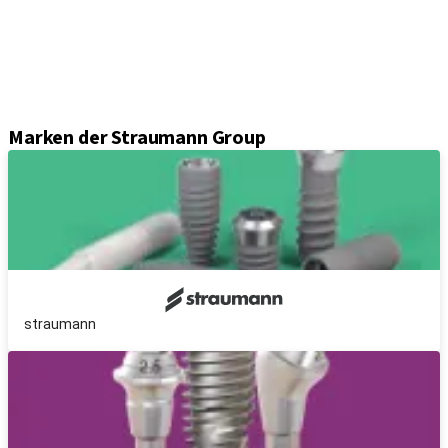
Sekundärteile
Prothetikkomponenten
Sets und Instrumente
Instrumente
Axiom® Guided Surgery
Marken der Straumann Group
straumann