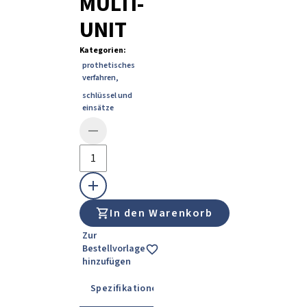
MULTI-
UNIT
Kategorien
:
prothetisches
verfahren
,
schlüssel und
einsätze
In den Warenkorb
Zur
Bestellvorlage
hinzufügen
Spezifikationen
Gebrauchsanweisung