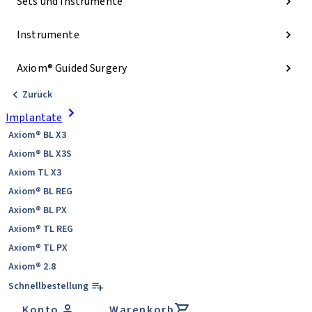
Sets und Instrumente
Instrumente
Axiom® Guided Surgery
Zurück
Implantate
Axiom® BL X3
Axiom® BL X3S
Axiom TL X3
Axiom® BL REG
Axiom® BL PX
Axiom® TL REG
Axiom® TL PX
Axiom® 2.8
Schnellbestellung
Konto
Warenkorb