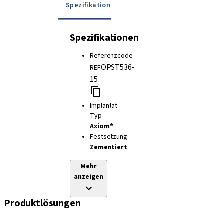
Spezifikationen
Details
Gebrauchsanwe
Spezifikationen
Referenzcode
OPST536-
REF
15
Implantat
Typ
Axiom®
Festsetzung
Zementiert
Mehr
anzeigen
Produktlösungen
Implantate