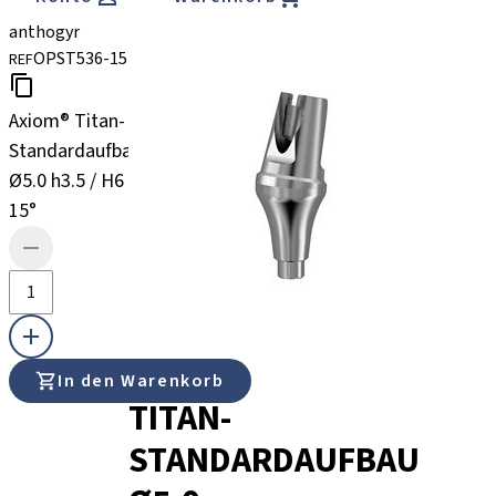
anthogyr
OPST536-15
REF
Axiom® Titan-
Standardaufbau
Ø5.0 h3.5 / H6
15°
AXIOM®
In den Warenkorb
TITAN-
STANDARDAUFBAU