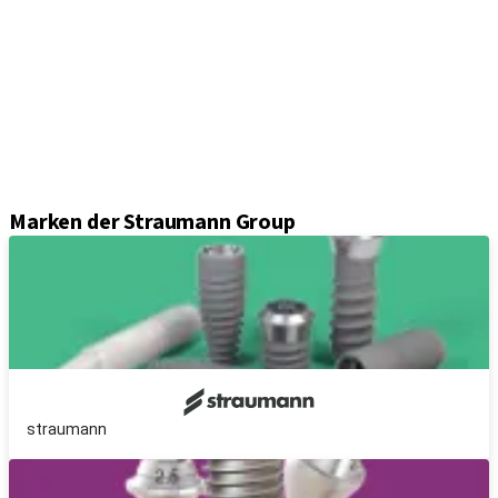
Einheil- und Verschlussschrauben
Abformungslösungen
Sekundärteile
Prothetikkomponenten
Sets und Instrumente
Instrumente
Axiom® Guided Surgery
Marken der Straumann Group
straumann