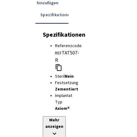
hinzufügen
Spezifikationen
Details
Gebrauchsanwe
Spezifikationen
Referenzcode
TAT507-
REF
R
Steril
Nein
Festsetzung
Zementiert
Implantat
Typ
Axiom®
Mehr
anzeigen