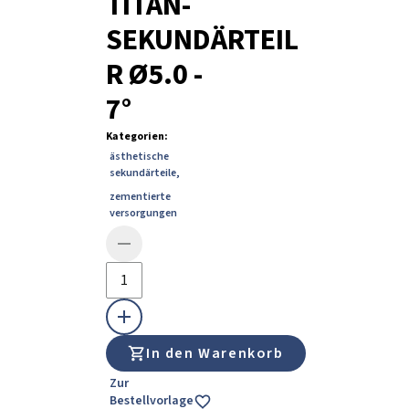
TITAN-
SEKUNDÄRTEIL
R Ø5.0 -
7°
Kategorien
:
ästhetische
sekundärteile
,
zementierte
versorgungen
In den Warenkorb
Zur
Bestellvorlage