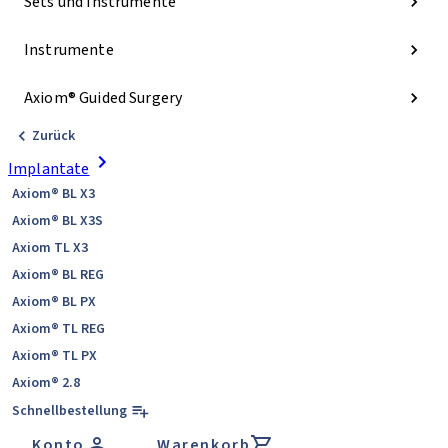
Sets und Instrumente
Instrumente
Axiom® Guided Surgery
Zurück
Implantate
Axiom® BL X3
Axiom® BL X3S
Axiom TL X3
Axiom® BL REG
Axiom® BL PX
Axiom® TL REG
Axiom® TL PX
Axiom® 2.8
Schnellbestellung
Konto
Warenkorb