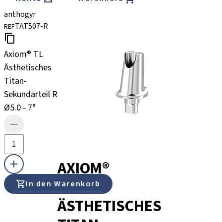
anthogyr
TAT507-R
REF
Axiom® TL
Ästhetisches
Titan-
Sekundärteil R
Ø5.0 - 7°
AXIOM®
TL
In den Warenkorb
ÄSTHETISCHES