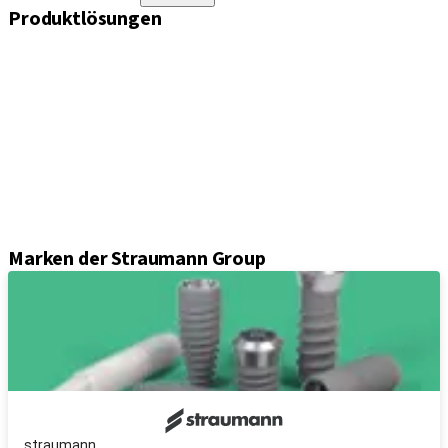
Produktlösungen
Implantate
Einheil- und Verschlussschrauben
Abformungslösungen
Sekundärteile
Prothetikkomponenten
Sets und Instrumente
Instrumente
Axiom® Guided Surgery
Marken der Straumann Group
straumann