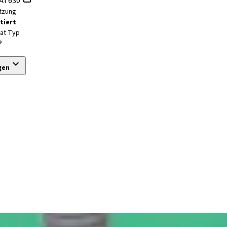
AT630
tzung
tiert
tat Typ
®
gen