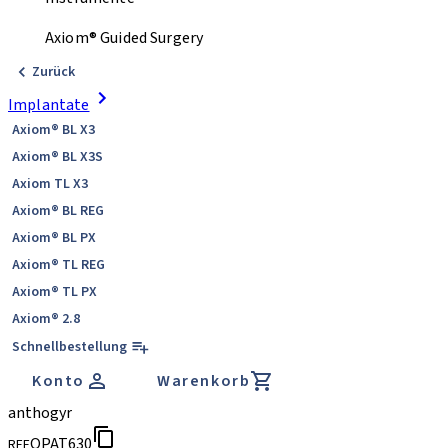
Axiom® Guided Surgery
Zurück
Implantate
Axiom® BL X3
Axiom® BL X3S
Axiom TL X3
Axiom® BL REG
Axiom® BL PX
Axiom® TL REG
Axiom® TL PX
Axiom® 2.8
Schnellbestellung
Konto
Warenkorb
anthogyr
OPAT630
REF