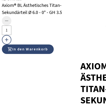
Axiom® BL Ästhetisches Titan-
Sekundärteil Ø 6.0 - 0° - GH 3.5
In den Warenkorb
AXIOM
ÄSTH
TITAN
SEKU