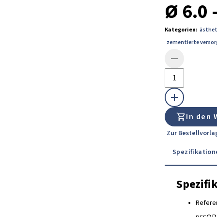
Ø 6.0 
Kategorien
:
ästhet
zementierte verso
In den
Zur Bestellvorl
Spezifikation
Spezifi
Refere