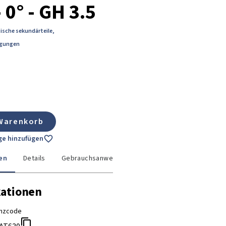
- 0° - GH 3.5
ische sekundärteile
,
rgungen
 Warenkorb
age hinzufügen
en
Details
Gebrauchsanweisung
kationen
nzcode