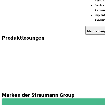
OP
REF
Festse
Zemen
Implan
Axiom
Mehr anzei
Produktlösungen
Implantate
Einheil- und Verschlussschrauben
Abformungslösungen
Sekundärteile
Prothetikkomponenten
Sets und Instrumente
Instrumente
Axiom® Guided Surgery
Marken der Straumann Group