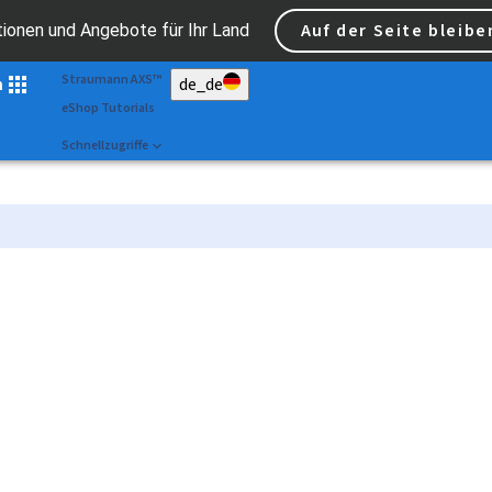
Scan&Shape
Auf der Seite bleibe
tionen und Angebote für Ihr Land
Dr Portal
Straumann AXS™
n
de_de
eShop Tutorials
Schnellzugriffe