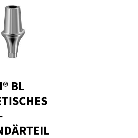
® BL
ETISCHES
-
NDÄRTEIL