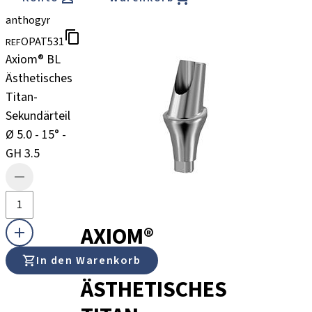
anthogyr
OPAT531
REF
Axiom® BL
Ästhetisches
Titan-
Sekundärteil
Ø 5.0 - 15° -
GH 3.5
AXIOM®
BL
In den Warenkorb
ÄSTHETISCHES