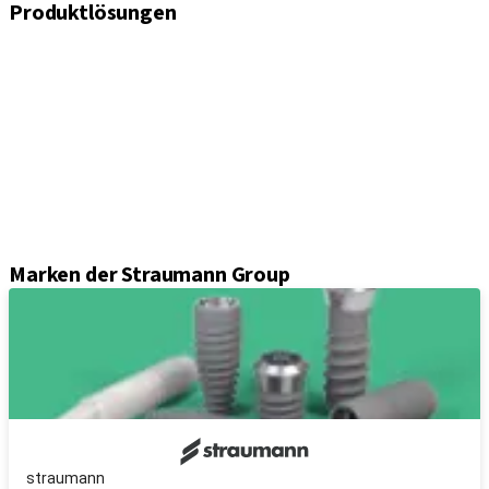
Produktlösungen
Implantate
Einheil- und Verschlussschrauben
Abformungslösungen
Sekundärteile
Prothetikkomponenten
Sets und Instrumente
Instrumente
Axiom® Guided Surgery
Marken der Straumann Group
straumann