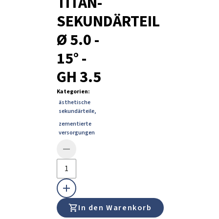
TITAN-
SEKUNDÄRTEIL
Ø 5.0 -
15° -
GH 3.5
Kategorien
:
ästhetische
sekundärteile
,
zementierte
versorgungen
In den Warenkorb