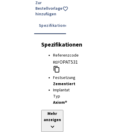
Zur
Bestellvorlage
hinzufügen
Spezifikationen
Details
Gebrauchsanwe
Spezifikationen
Referenzcode
OPAT531
REF
Festsetzung
Zementiert
Implantat
Typ
Axiom®
Mehr
anzeigen