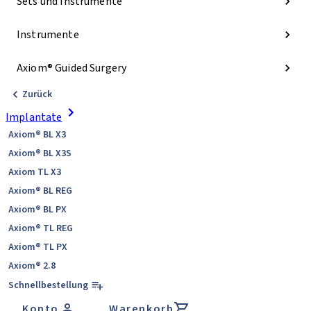
Sets und Instrumente
Instrumente
Axiom® Guided Surgery
Zurück
Implantate
Axiom® BL X3
Axiom® BL X3S
Axiom TL X3
Axiom® BL REG
Axiom® BL PX
Axiom® TL REG
Axiom® TL PX
Axiom® 2.8
Schnellbestellung
Konto
Warenkorb