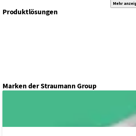
Mehr anzei
Produktlösungen
Implantate
Einheil- und Verschlussschrauben
Abformungslösungen
Sekundärteile
Prothetikkomponenten
Sets und Instrumente
Instrumente
Axiom® Guided Surgery
Marken der Straumann Group