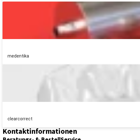
medentika
clearcorrect
Kontaktinformationen
Beratungs- & BestellService