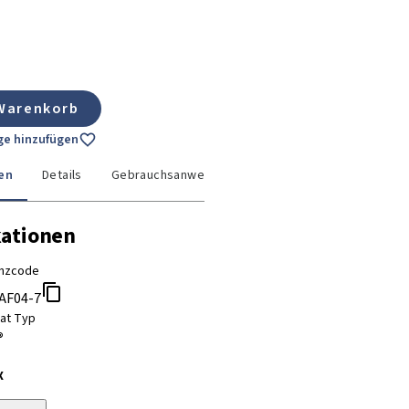
 Warenkorb
age hinzufügen
en
Details
Gebrauchsanweisung
kationen
nzcode
AF04-7
tat Typ
®
X