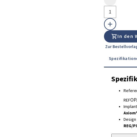
In den
Zur Bestellvorl
Spezifikation
Spezifi
Refere
OP
REF
Implan
Axiom
Design
REG/P