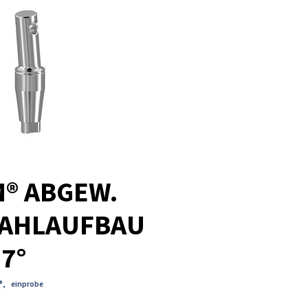
® ABGEW.
AHLAUFBAU
 7°
®
,
einprobe