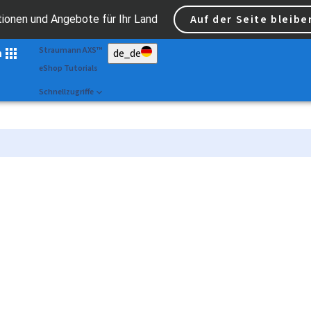
Scan&Shape
Auf der Seite bleibe
tionen und Angebote für Ihr Land
Dr Portal
Straumann AXS™
n
de_de
eShop Tutorials
Schnellzugriffe