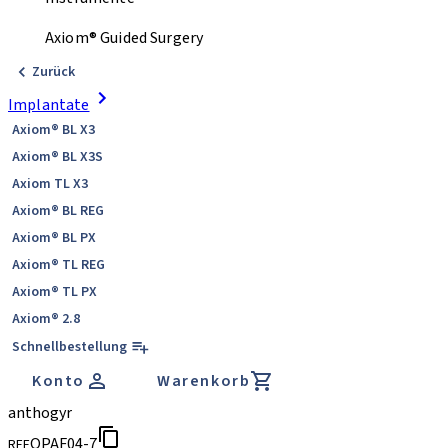
Axiom® Guided Surgery
Zurück
Implantate
Axiom® BL X3
Axiom® BL X3S
Axiom TL X3
Axiom® BL REG
Axiom® BL PX
Axiom® TL REG
Axiom® TL PX
Axiom® 2.8
Schnellbestellung
Konto
Warenkorb
anthogyr
OPAF04-7
REF