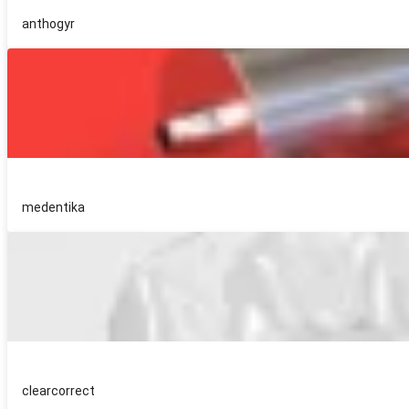
anthogyr
medentika
clearcorrect