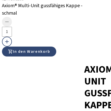
Axiom® Multi-Unit gussfähiges Kappe -
schmal
In den Warenkorb
AXIOM
UNIT
GUSS
KAPPE