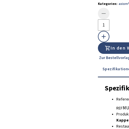
Kategorien
:
axiom
In den
Zur Bestellvorl
Spezifikation
Spezifi
Refere
MU
REF
Produk
Kappe
Restau