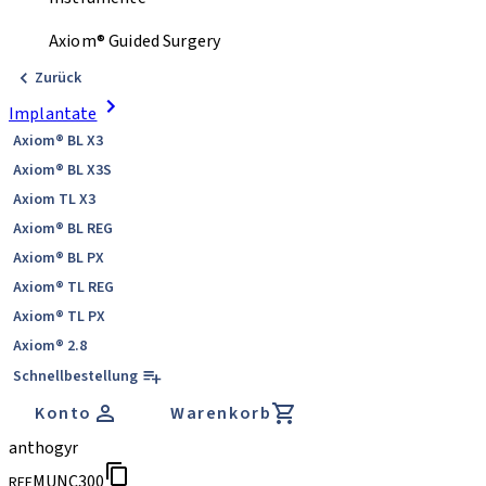
Axiom® Guided Surgery
Zurück
Implantate
Axiom® BL X3
Axiom® BL X3S
Axiom TL X3
Axiom® BL REG
Axiom® BL PX
Axiom® TL REG
Axiom® TL PX
Axiom® 2.8
Schnellbestellung
Konto
Warenkorb
anthogyr
MUNC300
REF