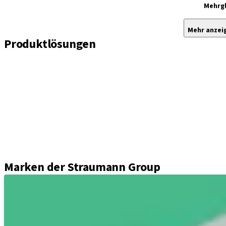
Mehrgl
Mehr anzei
Produktlösungen
Implantate
Einheil- und Verschlussschrauben
Abformungslösungen
Sekundärteile
Prothetikkomponenten
Sets und Instrumente
Instrumente
Axiom® Guided Surgery
Marken der Straumann Group