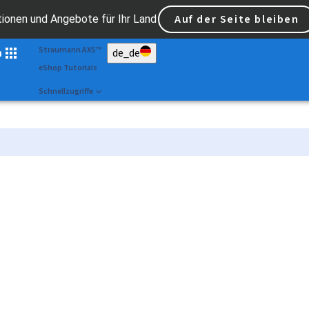
Scan&Shape
Auf der Seite bleiben
tionen und Angebote für Ihr Land
Dr Portal
Straumann AXS™
n
de_de
eShop Tutorials
Schnellzugriffe