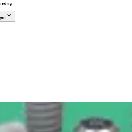
iedrig
gen