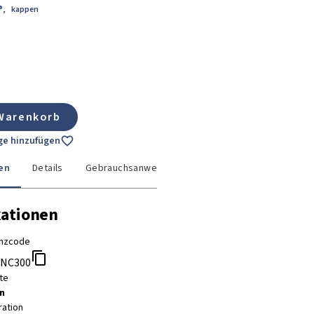
®
,
kappen
 Warenkorb
age hinzufügen
en
Details
Gebrauchsanweisung
kationen
nzcode
NC300
te
n
ration