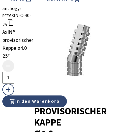
anthogyr
AXIN-C-40-
REF
25
AxIN®
provisorischer
Kappe ø4.0
25°
AXIN®
In den Warenkorb
PROVISORISCHER
KAPPE