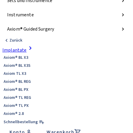
Sets und Instrumente
Instrumente
Axiom® Guided Surgery
Zurück
Implantate
Axiom® BL X3
Axiom® BL X3S
Axiom TL X3
Axiom® BL REG
Axiom® BL PX
Axiom® TL REG
Axiom® TL PX
Axiom® 2.8
Schnellbestellung
Konto
Warenkorb