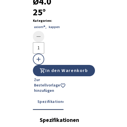
Ø4.0
25°
Kategorien
:
axiom®
,
kappen
In den Warenkorb
Zur
Bestellvorlage
hinzufügen
Spezifikationen
Details
Gebrauchsanwe
Spezifikationen