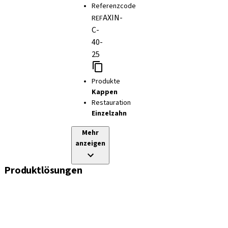
Referenzcode
AXIN-
REF
C-
40-
25
Produkte
Kappen
Restauration
Einzelzahn
Mehr
anzeigen
Produktlösungen
Implantate
Einheil- und Verschlussschrauben
Abformungslösungen
Sekundärteile