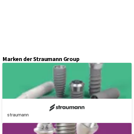
Einheil- und Verschlussschrauben
Abformungslösungen
Sekundärteile
Prothetikkomponenten
Sets und Instrumente
Instrumente
Axiom® Guided Surgery
Marken der Straumann Group
straumann