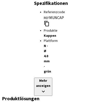
Spezifikationen
Referenzcode
MUNCAP
REF
Produkte
Kappen
Plattform
N -
Ø
4.0
mm
-
grün
Mehr
anzeigen
Produktlösungen
Implantate