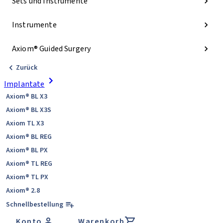
Sets und Instrumente
Instrumente
Axiom® Guided Surgery
Zurück
Implantate
Axiom® BL X3
Axiom® BL X3S
Axiom TL X3
Axiom® BL REG
Axiom® BL PX
Axiom® TL REG
Axiom® TL PX
Axiom® 2.8
Schnellbestellung
Konto
Warenkorb