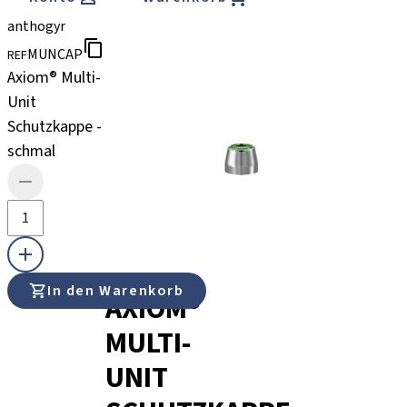
anthogyr
MUNCAP
REF
Axiom® Multi-
Unit
Schutzkappe -
schmal
In den Warenkorb
AXIOM®
MULTI-
UNIT