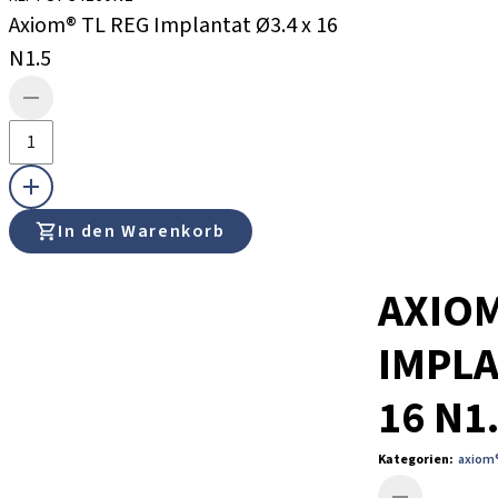
Axiom® TL REG Implantat Ø3.4 x 16
N1.5
In den Warenkorb
AXIOM
IMPLA
16 N1
Kategorien
:
axiom®