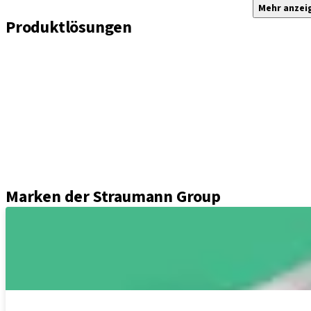
Mehr anzei
Produktlösungen
Implantate
Einheil- und Verschlussschrauben
Abformungslösungen
Sekundärteile
Prothetikkomponenten
Sets und Instrumente
Instrumente
Axiom® Guided Surgery
Marken der Straumann Group