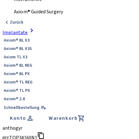
Axiom® Guided Surgery
Zurück
Implantate
Axiom® BL X3
Axiom® BL X3S
Axiom TL X3
Axiom® BL REG
Axiom® BL PX
Axiom® TL REG
Axiom® TL PX
Axiom® 2.8
Schnellbestellung
Konto
Warenkorb
anthogyr
TOP34160N1
REF