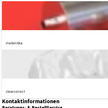
medentika
clearcorrect
Kontaktinformationen
Beratungs- & BestellService