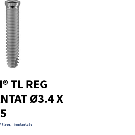
® TL REG
NTAT Ø3.4 X
.5
 tl reg
,
implantate