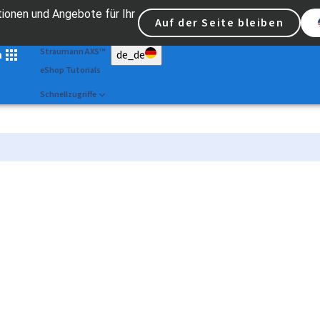
ionen und Angebote für Ihr
Scan&Shape
Auf der Seite bleiben
Dr Portal
Straumann AXS™
n
de_de
eShop Tutorials
Schnellzugriffe