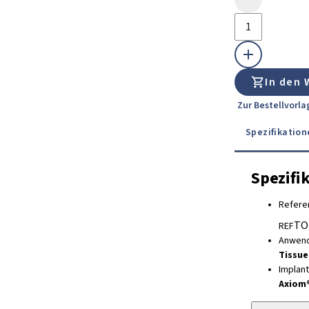
In den
Zur Bestellvorl
Spezifikation
Spezifi
Refere
TO
REF
Anwen
Tissue
Implan
Axiom